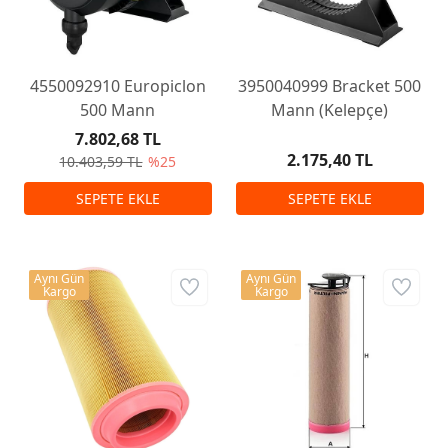
4550092910 Europiclon
3950040999 Bracket 500
500 Mann
Mann (Kelepçe)
7.802,68 TL
2.175,40 TL
10.403,59 TL
%25
Aynı Gün
Aynı Gün
Kargo
Kargo