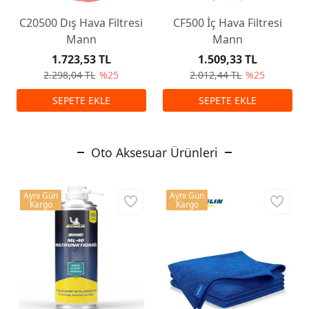
C20500 Dış Hava Filtresi
CF500 İç Hava Filtresi
Mann
Mann
1.723,53 TL
1.509,33 TL
2.298,04 TL
%25
2.012,44 TL
%25
Oto Aksesuar Ürünleri
Aynı Gün
Aynı Gün
Kargo
Kargo