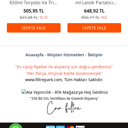
650ml Torpido Ve Trim
ml Lastik Parlatıcı
Temizleme Ve Bakım
Koruyucu Yenileyici
505,95 TL
648,92 TL
Spreyi
Sprey
627,28 TL
%19
692,17 TL
%6
Anas
ayf
a -
Müşteri Hizmetleri
-
İletişim
''En cazip fiyatlar ile alışveriş için doğru yerdesiniz''
''Her Parça, Orijinal Kalite Güvencesiyle''
www.filtrepark.com
,
Tüm Hakları Saklıdır.
''256 Bit SSL Sertifikası ile Güvenli Alışveriş''