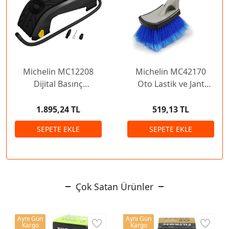
Michelin MC12208
Michelin MC42170
Dijital Basınç
Oto Lastik ve Jant
Göstergeli Ayak
Yıkama Fırçası
Pompası
1.895,24 TL
519,13 TL
Çok Satan Ürünler
Aynı Gün
Aynı Gün
Kargo
Kargo