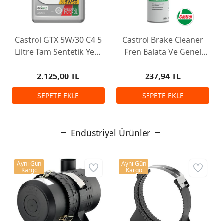
Castrol GTX 5W/30 C4 5
Castrol Brake Cleaner
Liltre Tam Sentetik Yeni
Fren Balata Ve Genel
Ambalaj
Temizleme Spreyi 500 Ml
2.125,00 TL
237,94 TL
Endüstriyel Ürünler
Aynı Gün
Aynı Gün
Kargo
Kargo