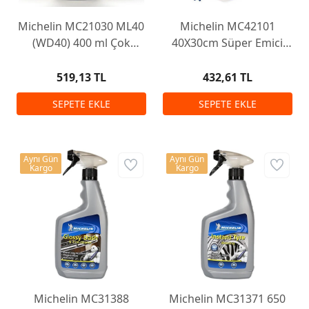
Michelin MC21030 ML40
Michelin MC42101
(WD40) 400 ml Çok
40X30cm Süper Emici
Amaçlı Genel Maksat
Mikrofiber Havlu 3 Adet
Yağlayıcı Sprey
519,13 TL
432,61 TL
Aynı Gün
Aynı Gün
Kargo
Kargo
Michelin MC31388
Michelin MC31371 650