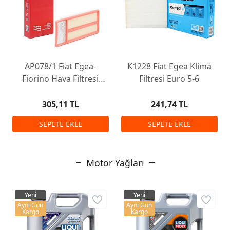
AP078/1 Fiat Egea-
K1228 Fiat Egea Klima
Fiorino Hava Filtresi
Filtresi Euro 5-6
Euro 5
305,11 TL
241,74 TL
Motor Yağları
Yeni
Yeni
Aynı Gün
Aynı Gün
Kargo
Kargo