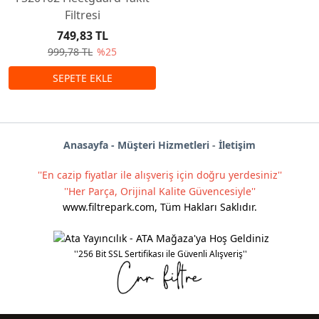
Filtresi
749,83 TL
999,78 TL
%25
Anas
ayf
a -
Müşteri Hizmetleri
-
İletişim
''En cazip fiyatlar ile alışveriş için doğru yerdesiniz''
''Her Parça, Orijinal Kalite Güvencesiyle''
www.filtrepark.com
,
Tüm Hakları Saklıdır.
''256 Bit SSL Sertifikası ile Güvenli Alışveriş''