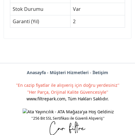
Stok Durumu
Var
Garanti (Yıl)
2
Anas
ayf
a -
Müşteri Hizmetleri
-
İletişim
''En cazip fiyatlar ile alışveriş için doğru yerdesiniz''
''Her Parça, Orijinal Kalite Güvencesiyle''
www.filtrepark.com
,
Tüm Hakları Saklıdır.
''256 Bit SSL Sertifikası ile Güvenli Alışveriş''