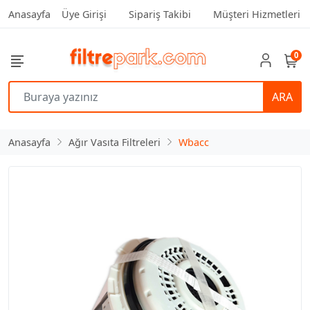
Anasayfa
Üye Girişi
Sipariş Takibi
Müşteri Hizmetleri
0
ARA
Anasayfa
Ağır Vasıta Filtreleri
Wbacc