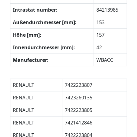
Intrastat number:
84213985
Außendurchmesser [mm]:
153
Höhe [mm]:
157
Innendurchmesser [mm]:
42
Manufacturer:
WBACC
RENAULT
7422223807
RENAULT
7423260135
RENAULT
7422223805
RENAULT
7421412846
RENAULT
7422223804