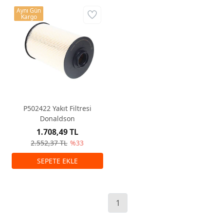
Aynı Gün
Kargo
P502422 Yakıt Filtresi
Donaldson
1.708,49 TL
2.552,37 TL
%33
1