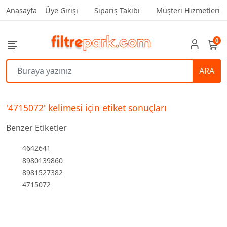
Anasayfa
Üye Girişi
Sipariş Takibi
Müşteri Hizmetleri
0
ARA
'4715072' kelimesi için etiket sonuçları
Benzer Etiketler
4642641
8980139860
8981527382
4715072