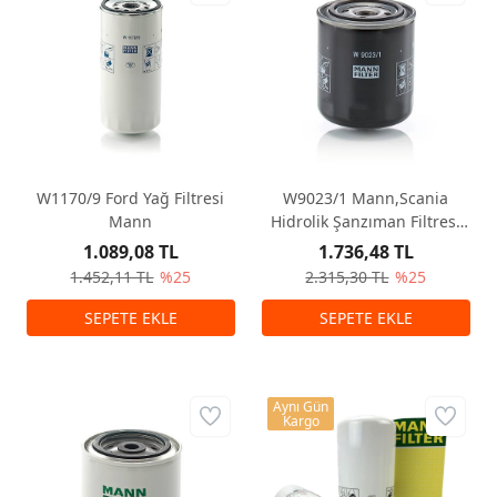
W1170/9 Ford Yağ Filtresi
W9023/1 Mann,Scania
Mann
Hidrolik Şanzıman Filtresi
Mann
1.089,08 TL
1.736,48 TL
1.452,11 TL
%25
2.315,30 TL
%25
Aynı Gün
Kargo