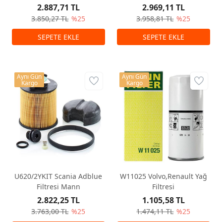
2.887,71 TL
2.969,11 TL
3.850,27 TL
%25
3.958,81 TL
%25
Aynı Gün
Aynı Gün
Kargo
Kargo
U620/2YKIT Scania Adblue
W11025 Volvo,Renault Yağ
Filtresi Mann
Filtresi
2.822,25 TL
1.105,58 TL
3.763,00 TL
%25
1.474,11 TL
%25