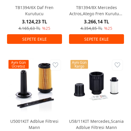
TB1394/6X Daf Fren
TB1394/8X Mercedes
Kurutucu
Actros,Atego Fren Kurutucu
Mann
3.124,23 TL
3.266,14 TL
4.165,63 TL
%25
4.354,85 TL
%25
Aynı Gün
Aynı Gün
Ücretsiz
Kargo
U5001KIT Adblue Filtresi
U58/11KIT Mercedes,Scania
Mann
Adblue Filtresi Mann