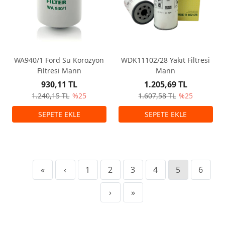
WA940/1 Ford Su Korozyon
WDK11102/28 Yakıt Filtresi
Filtresi Mann
Mann
930,11 TL
1.205,69 TL
1.240,15 TL
%25
1.607,58 TL
%25
«
‹
1
2
3
4
5
6
›
»