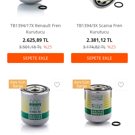
TB1394/17X Renault Fren
TB1394/3X Scania Fren
Kurutucu
Kurutucu
2.625,89 TL
2.381,12 TL
3.501,18 TL
%25
3.174,82 TL
%25
Aynı Gün
Aynı Gün
Kargo
Kargo