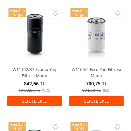
Aynı Gün
Aynı Gün
Kargo
Kargo
W11102/37 Scania Yağ
W1160/5 Ford Yağ Filtresi
Filtresi Mann
Mann
842,66 TL
700,75 TL
1.123,55 TL
%25
934,33 TL
%25
Aynı Gün
Aynı Gün
Kargo
Kargo