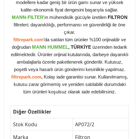
modellere kadar geniş bir ürün gamı sunar ve yüksek
kalite–ekonomik fiyat dengesini başarıyla sağlar.
MANN-FILTER
’ın mühendislik gücüyle üretilen
FILTRON
filtreleri; dayanıklılığı, performansı ve güvenilirliği ile öne
çıkar.
filtrepark.com
’da satılan tüm ürünler %100 orijinaldir ve
doğrudan
MANN HUMMEL
, TÜRKİYE
üzerinden tedarik
edilmektedir. Ürünler orijinal kutularında, darbeye dayanıklı
ambalajlarla özenle paketlenerek gönderilir. Kutusuz,
poşetli veya hasarlı ürün gönderimi kesinlikle yapılmaz.
filtrepark.com
,
Kolay iade garantisi sunar. Kullanılmamış,
kutusu zarar görmemiş ve yeniden satılabilir durumdaki
tüm ürünleri koşulsuz olarak iade edebilirsiniz.
Diğer Özellikler
Stok Kodu
AP072/2
Marka
Filtron