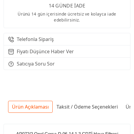
14 GÜNDE İADE
Ürünü 14 gün içerisinde ücretsiz ve kolayca iade
edebilirsiniz.
Telefonla Sipariş
Fiyatı Düşünce Haber Ver
Satıcıya Soru Sor
Ürün Açıklaması
Taksit / Ödeme Seçenekleri
Ürü
AP072/2 Opel Corsa-D 06-14 1.3 CDTİ Hava Filtresi