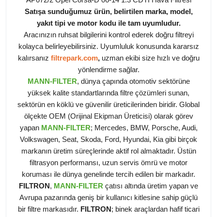
Satışa sunduğumuz ürün, belirtilen marka, model,
yakıt tipi ve motor kodu ile tam uyumludur.
Aracınızın ruhsat bilgilerini kontrol ederek doğru filtreyi
kolayca belirleyebilirsiniz. Uyumluluk konusunda kararsız
kalırsanız
filtrepark.com
,
uzman ekibi size hızlı ve doğru
yönlendirme sağlar.
MANN-FILTER
, dünya çapında otomotiv sektörüne
yüksek kalite standartlarında filtre çözümleri sunan,
sektörün en köklü ve güvenilir üreticilerinden biridir. Global
ölçekte OEM (Orijinal Ekipman Üreticisi) olarak görev
yapan
MANN-FILTER
; Mercedes, BMW, Porsche, Audi,
Volkswagen, Seat, Skoda, Ford, Hyundai, Kia gibi birçok
markanın üretim süreçlerinde aktif rol almaktadır. Üstün
filtrasyon performansı, uzun servis ömrü ve motor
koruması ile dünya genelinde tercih edilen bir markadır.
FILTRON
,
MANN-FILTER
çatısı altında üretim yapan ve
Avrupa pazarında geniş bir kullanıcı kitlesine sahip güçlü
bir filtre markasıdır.
FILTRON
; binek araçlardan hafif ticari