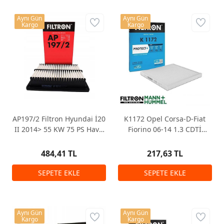
Aynı Gün
Aynı Gün
Kargo
Kargo
AP197/2 Filtron Hyundai İ20
K1172 Opel Corsa-D-Fiat
II 2014> 55 KW 75 PS Hava
Fiorino 06-14 1.3 CDTİ
Filtresi
Klima Filtresi
484,41 TL
217,63 TL
Aynı Gün
Aynı Gün
Kargo
Kargo