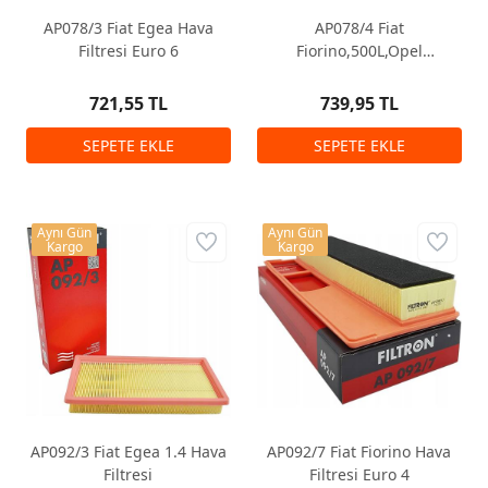
AP078/3 Fiat Egea Hava
AP078/4 Fiat
Filtresi Euro 6
Fiorino,500L,Opel
Combo,Cıtroen Nemo Euro
6 Hava Filtresi
721,55 TL
739,95 TL
Aynı Gün
Aynı Gün
Kargo
Kargo
AP092/3 Fiat Egea 1.4 Hava
AP092/7 Fiat Fiorino Hava
Filtresi
Filtresi Euro 4