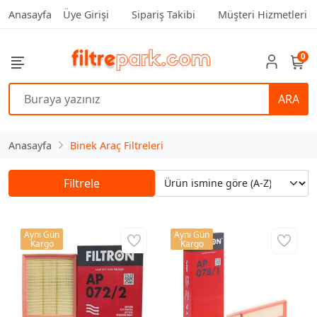
Anasayfa
Üye Girişi
Sipariş Takibi
Müşteri Hizmetleri
0
ARA
Anasayfa
Binek Araç Filtreleri
Filtrele
Aynı Gün
Aynı Gün
Kargo
Kargo