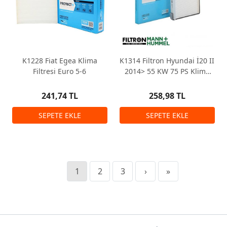
K1228 Fiat Egea Klima
K1314 Filtron Hyundai İ20 II
Filtresi Euro 5-6
2014> 55 KW 75 PS Klima
Filtresi
241,74 TL
258,98 TL
1
2
3
›
»