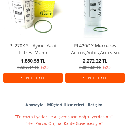
PL270X Su Ayırıcı Yakıt
PL420/1X Mercedes
Filtresi Mann
Actros,Antos,Arocs Su
Ayırıcı Yakıt Filtresi Filtresi
1.880,58 TL
2.272,22 TL
Mann
2.507,44 TL
%25
3.029,62 TL
%25
Anas
ayf
a -
Müşteri Hizmetleri
-
İletişim
''En cazip fiyatlar ile alışveriş için doğru yerdesiniz''
''Her Parça, Orijinal Kalite Güvencesiyle''