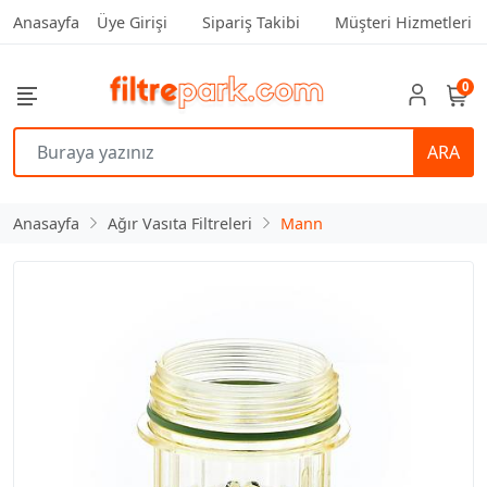
Anasayfa
Üye Girişi
Sipariş Takibi
Müşteri Hizmetleri
0
ARA
Anasayfa
Ağır Vasıta Filtreleri
Mann