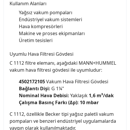
Kullanım Alanları
Yağsız vakum pompaları
Endüstriyel vakum sistemleri
Hava kompresörleri
Makine ve proses ekipmanları
Üretim tesisleri
Uyumlu Hava Filtresi Gövdesi
C 1112 filtre elemanı, aşağıdaki MANN+HUMMEL
vakum hava filtresi gövdesi ile uyumludur:
4502172105
Vakum Hava Filtresi Gövdesi
Bağlantı Dişi:
G 1¼"
Nominal Hava Debisi:
Yaklaşık
1,6 m³/dak
Çalışma Basınç Farkı (Δp):
10 mbar
C 1112, özellikle Becker tipi yağsız paletli vakum
pompaları ve benzeri endüstriyel uygulamalarda
yaygın olarak kullanılmaktadır.