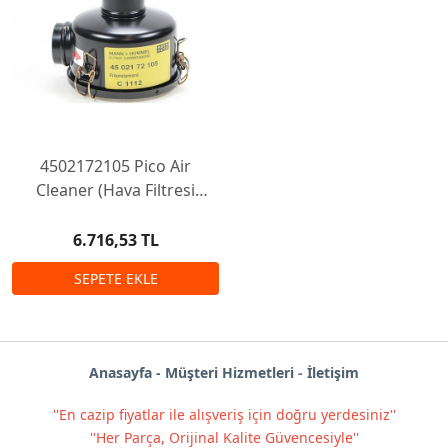
4502172105 Pico Air
Cleaner (Hava Filtresi
Gövdesi)
6.716,53 TL
Anas
ayf
a -
Müşteri Hizmetleri
-
İletişim
''En cazip fiyatlar ile alışveriş için doğru yerdesiniz''
''Her Parça, Orijinal Kalite Güvencesiyle''