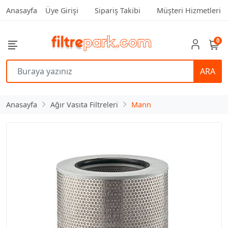
Anasayfa
Üye Girişi
Sipariş Takibi
Müşteri Hizmetleri
0
ARA
Anasayfa
Ağır Vasıta Filtreleri
Mann