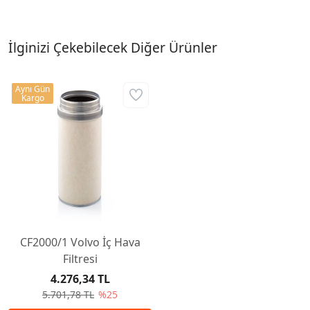
İlginizi Çekebilecek Diğer Ürünler
Aynı Gün
Kargo
CF2000/1 Volvo İç Hava
Filtresi
4.276,34 TL
5.701,78 TL
%25