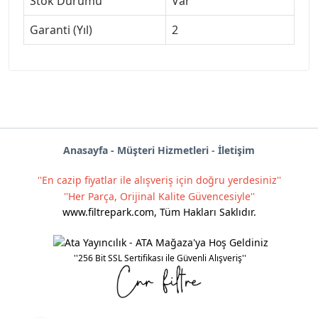
Stok Durumu
Var
Garanti (Yıl)
2
Anas
ayf
a -
Müşteri Hizmetleri
-
İletişim
''En cazip fiyatlar ile alışveriş için doğru yerdesiniz''
''Her Parça, Orijinal Kalite Güvencesiyle''
www.filtrepark.com
,
Tüm Hakları Saklıdır.
''256 Bit SSL Sertifikası ile Güvenli Alışveriş''