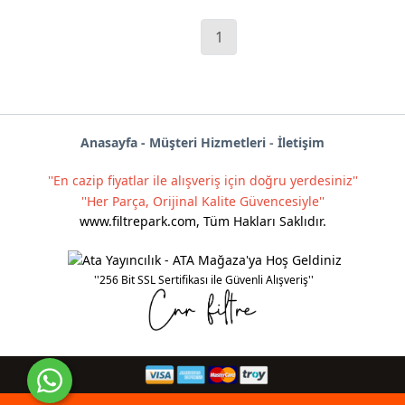
1
Anas
ayf
a -
Müşteri Hizmetleri
-
İletişim
''En cazip fiyatlar ile alışveriş için doğru yerdesiniz''
''Her Parça, Orijinal Kalite Güvencesiyle''
www.filtrepark.com
,
Tüm Hakları Saklıdır.
''256 Bit SSL Sertifikası ile Güvenli Alışveriş''