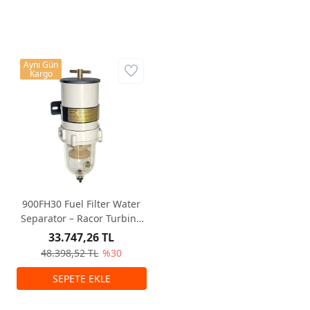
Aynı Gün
Kargo
900FH30 Fuel Filter Water
Separator – Racor Turbine
Series
33.747,26 TL
48.398,52 TL
%30