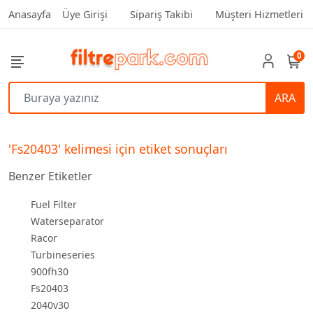
Anasayfa
Üye Girişi
Sipariş Takibi
Müşteri Hizmetleri
0
ARA
'Fs20403' kelimesi için etiket sonuçları
Benzer Etiketler
Fuel Filter
Waterseparator
Racor
Turbineseries
900fh30
Fs20403
2040v30