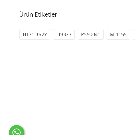
Ürün Etiketleri
H12110/2x
Lf3327
P550041
Ml1155