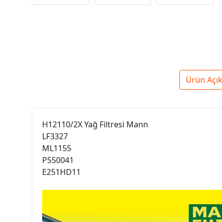
Ürün Açı
H12110/2X Yağ Filtresi Mann
LF3327
ML1155
P550041
E251HD11