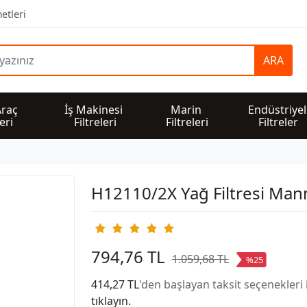
etleri
ARA
Araç 
İş Makinesi 
Marin 
Endüstriyel
leri
Filtreleri
Filtreleri
Filtreler
H12110/2X Yağ Filtresi Man
794,76 TL
1.059,68 TL
%25
414,27 TL
'den başlayan taksit seçenekleri 
tıklayın.