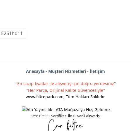
E251hd11
Anas
ayf
a -
Müşteri Hizmetleri
-
İletişim
''En cazip fiyatlar ile alışveriş için doğru yerdesiniz''
''Her Parça, Orijinal Kalite Güvencesiyle''
www.filtrepark.com
,
Tüm Hakları Saklıdır.
''256 Bit SSL Sertifikası ile Güvenli Alışveriş''