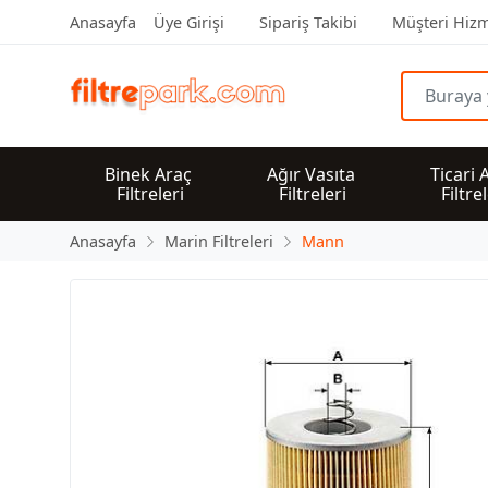
Anasayfa
Üye Girişi
Sipariş Takibi
Müşteri Hizm
Binek Araç 
Ağır Vasıta 
Ticari 
Filtreleri
Filtreleri
Filtre
Anasayfa
Marin Filtreleri
Mann