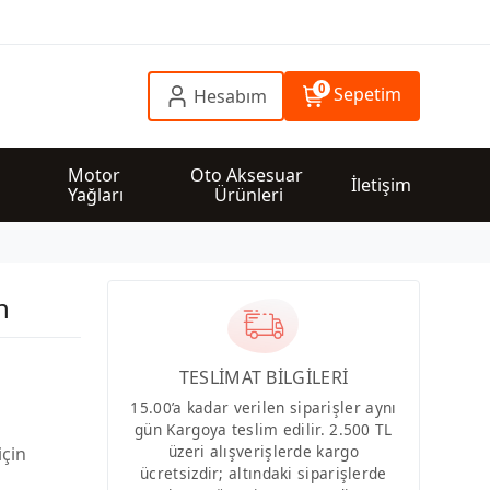
0
Sepetim
Hesabım
 
Motor 
Oto Aksesuar 
İletişim
Yağları
Ürünleri
n
TESLİMAT BİLGİLERİ
15.00’a kadar verilen siparişler aynı
gün Kargoya teslim edilir. 2.500 TL
üzeri alışverişlerde kargo
için
ücretsizdir; altındaki siparişlerde