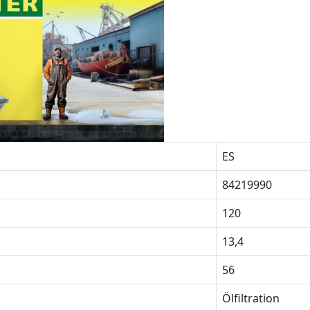
ES
84219990
120
13,4
56
Ölfiltration