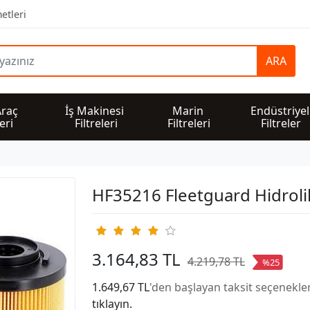
etleri
ARA
Araç 
İş Makinesi 
Marin 
Endüstriyel
leri
Filtreleri
Filtreleri
Filtreler
HF35216 Fleetguard Hidrolik
3.164,83 TL
4.219,78 TL
%25
1.649,67 TL
'den başlayan taksit seçenekler
tıklayın.