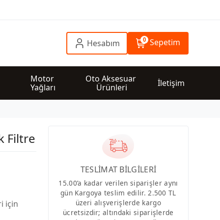
0
Sepetim
Hesabım
 
Motor 
Oto Aksesuar 
İletişim
Yağları
Ürünleri
 Filtre
TESLİMAT BİLGİLERİ
15.00’a kadar verilen siparişler aynı
gün Kargoya teslim edilir. 2.500 TL
üzeri alışverişlerde kargo
i için
ücretsizdir; altındaki siparişlerde