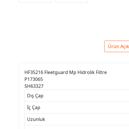
Ürün Açı
HF35216 Fleetguard Mp Hidrolik Filtre
P173065
SH63327
Dış Çap
İç Çap
Uzunluk