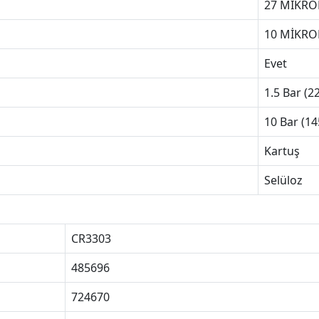
27 MİKR
10 MİKR
Evet
1.5 Bar (22
10 Bar (14
Kartuş
Selüloz
CR3303
485696
724670