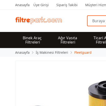
Anasayfa
Üye Girişi
Sipariş Takibi
Müşteri Hizm
Binek Araç 
Ağır Vasıta 
Ticari 
Filtreleri
Filtreleri
Filtre
Anasayfa
İş Makinesi Filtreleri
Fleetguard