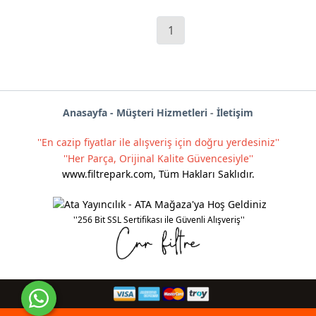
1
Anas
ayf
a -
Müşteri Hizmetleri
-
İletişim
''En cazip fiyatlar ile alışveriş için doğru yerdesiniz''
''Her Parça, Orijinal Kalite Güvencesiyle''
www.filtrepark.com
,
Tüm Hakları Saklıdır.
''256 Bit SSL Sertifikası ile Güvenli Alışveriş''