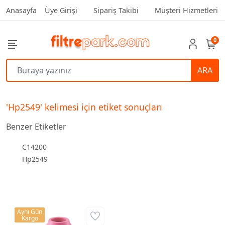
Anasayfa
Üye Girişi
Sipariş Takibi
Müşteri Hizmetleri
0
ARA
'Hp2549' kelimesi için etiket sonuçları
Benzer Etiketler
C14200
Hp2549
Aynı Gün
Kargo