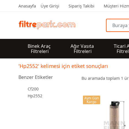
Anasayfa
Üye Girişi
Sipariş Takibi
Müşteri Hizm
Binek Araç 
Ağır Vasıta 
Ticari 
Filtreleri
Filtreleri
Filtre
'Hp2552' kelimesi için etiket sonuçları
Benzer Etiketler
Bu aramada toplam
1
ürü
Cf200
Hp2552
Aynı Gün
Kargo