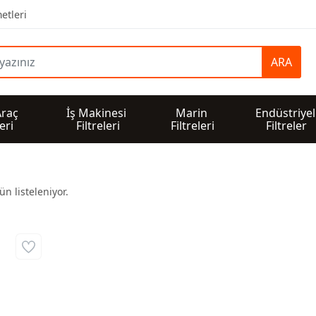
etleri
ARA
Araç 
İş Makinesi 
Marin 
Endüstriyel
leri
Filtreleri
Filtreleri
Filtreler
n listeleniyor.