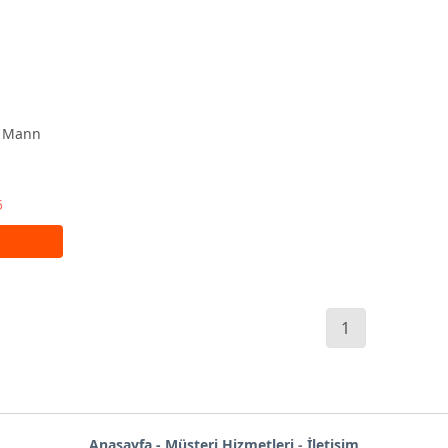
si Mann
5
1
Anas
ayf
a -
Müşteri Hizmetleri
-
İletişim