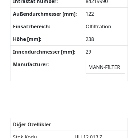
Intrastat number:
84219990
Außendurchmesser [mm]:
122
Einsatzbereich:
Ölfiltration
Höhe [mm]:
238
Innendurchmesser [mm]:
29
Manufacturer:
MANN-FILTER
Diğer Özellikler
Stok Kodu
HU 12 013 Z