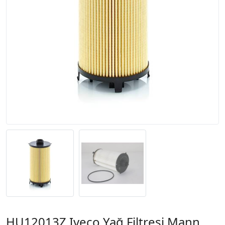
HU12013Z Iveco Yağ Filtresi Mann