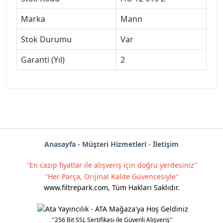
Marka
Mann
Stok Durumu
Var
Garanti (Yıl)
2
Anas
ayf
a -
Müşteri Hizmetleri
-
İletişim
''En cazip fiyatlar ile alışveriş için doğru yerdesiniz''
''Her Parça, Orijinal Kalite Güvencesiyle''
www.filtrepark.com
,
Tüm Hakları Saklıdır.
''256 Bit SSL Sertifikası ile Güvenli Alışveriş''