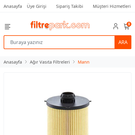
Anasayfa
Üye Girişi
Sipariş Takibi
Müşteri Hizmetleri
0
ARA
Anasayfa
Ağır Vasıta Filtreleri
Mann