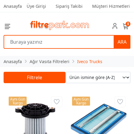
Anasayfa
Üye Girişi
Sipariş Takibi
Müşteri Hizmetleri
0
ARA
Anasayfa
Ağır Vasıta Filtreleri
Iveco Trucks
Filtrele
Aynı Gün
Aynı Gün
Kargo
Kargo