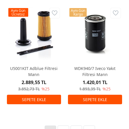
Aynı Gün
Aynı Gün
Ücretsiz
Kargo
U5001KIT Adblue Filtresi
WDK940/7 Iveco Yakıt
Mann
Filtresi Mann
2.889,55 TL
1.420,01 TL
3.852,73 TL
%25
1.893,35 TL
%25