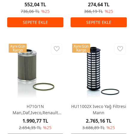
552,04 TL
274,64 TL
736,06 TL
%25
366,19 TL
%25
Aynı Gün
Aynı Gün
Kargo
Kargo
H710/1N
HU11002X Iveco Yağ Filtresi
Man,Daf,Iveco,Renault
Mann
Hidrolik Şanzıman Filtresi
1.990,77 TL
2.765,16 TL
2.654,35 TL
%25
3.686,89 TL
%25