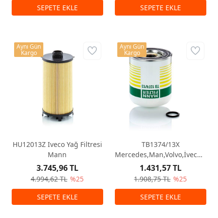
Aynı Gün
Aynı Gün
Kargo
Kargo
HU12013Z Iveco Yağ Filtresi
TB1374/13X
Mann
Mercedes,Man,Volvo,İveco,Ford
Fren Kurutucu
3.745,96 TL
1.431,57 TL
4.994,62 TL
%25
1.908,75 TL
%25