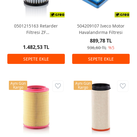
0501215163 Retarder
504209107 Iveco Motor
Filtresi ZF
Havalandırma Filtresi
Man/Daf/Iveco,Ford
889,78 TL
1.482,53 TL
936,60 TL
%5
Aynı Gün
Aynı Gün
Kargo
Kargo