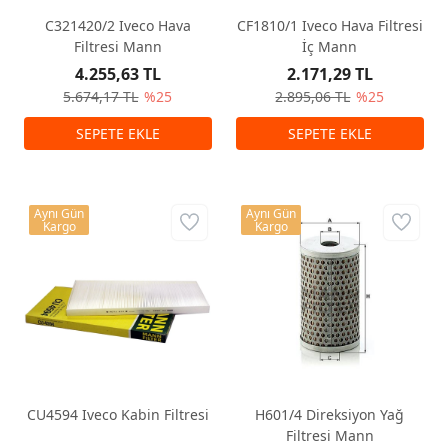
C321420/2 Iveco Hava
CF1810/1 Iveco Hava Filtresi
Filtresi Mann
İç Mann
4.255,63 TL
2.171,29 TL
5.674,17 TL
%25
2.895,06 TL
%25
Aynı Gün
Aynı Gün
Kargo
Kargo
CU4594 Iveco Kabin Filtresi
H601/4 Direksiyon Yağ
Filtresi Mann