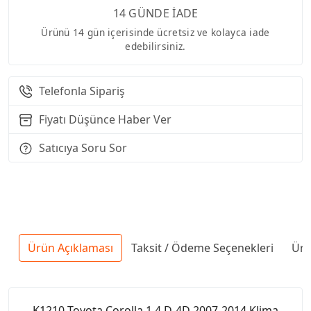
14 GÜNDE İADE
Ürünü 14 gün içerisinde ücretsiz ve kolayca iade
edebilirsiniz.
Telefonla Sipariş
Fiyatı Düşünce Haber Ver
Satıcıya Soru Sor
Ürün Açıklaması
Taksit / Ödeme Seçenekleri
Ürü
K1210 Toyota Corolla 1.4 D-4D 2007-2014 Klima