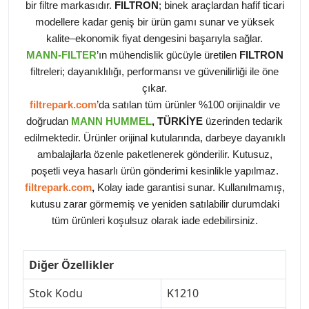
bir filtre markasıdır.
FILTRON
; binek araçlardan hafif ticari
modellere kadar geniş bir ürün gamı sunar ve yüksek
kalite–ekonomik fiyat dengesini başarıyla sağlar.
MANN-FILTER
’ın mühendislik gücüyle üretilen
FILTRON
filtreleri; dayanıklılığı, performansı ve güvenilirliği ile öne
çıkar.
filtrepark.com
’da satılan tüm ürünler %100 orijinaldir ve
doğrudan
MANN HUMMEL
, TÜRKİYE
üzerinden tedarik
edilmektedir. Ürünler orijinal kutularında, darbeye dayanıklı
ambalajlarla özenle paketlenerek gönderilir. Kutusuz,
poşetli veya hasarlı ürün gönderimi kesinlikle yapılmaz.
filtrepark.com
,
Kolay iade garantisi sunar. Kullanılmamış,
kutusu zarar görmemiş ve yeniden satılabilir durumdaki
tüm ürünleri koşulsuz olarak iade edebilirsiniz.
Diğer Özellikler
Stok Kodu
K1210