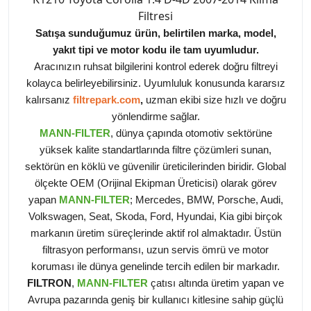
Filtresi
Satışa sunduğumuz ürün, belirtilen marka, model,
yakıt tipi ve motor kodu ile tam uyumludur.
Aracınızın ruhsat bilgilerini kontrol ederek doğru filtreyi
kolayca belirleyebilirsiniz. Uyumluluk konusunda kararsız
kalırsanız
filtrepark.com
,
uzman ekibi size hızlı ve doğru
yönlendirme sağlar.
MANN-FILTER
, dünya çapında otomotiv sektörüne
yüksek kalite standartlarında filtre çözümleri sunan,
sektörün en köklü ve güvenilir üreticilerinden biridir. Global
ölçekte OEM (Orijinal Ekipman Üreticisi) olarak görev
yapan
MANN-FILTER
; Mercedes, BMW, Porsche, Audi,
Volkswagen, Seat, Skoda, Ford, Hyundai, Kia gibi birçok
markanın üretim süreçlerinde aktif rol almaktadır. Üstün
filtrasyon performansı, uzun servis ömrü ve motor
koruması ile dünya genelinde tercih edilen bir markadır.
FILTRON
,
MANN-FILTER
çatısı altında üretim yapan ve
Avrupa pazarında geniş bir kullanıcı kitlesine sahip güçlü