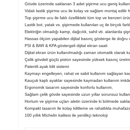
Gövde üzerinde saklanan 3 adet şişirme ucu geniş kullan
Vidalı lastik şişirme ucu ile kolay ve sağlam montaj edilir 
Top şişirme ucu ile faklı özellikteki tüm top ve benzeri ürü
Lastik bot, yatak vs. şişirmede kullanılan uç ile birçok far
Elektriğin olmadığı kamp, dağcılık, sahil vb. alanlarda şiş
Hassas ölçüm yapabilen dijital basınç gösterge ile doğru
PSI & BAR & KPA göstergeli dijital ekran saati
Dijital ekran ürün kullanılmadığı zaman otomatik olarak k
Çelik gövdeli güçlü piston sayesinde yüksek basınç üretm
Patentli ayak kilit sistemi
Kaymayı engelleyen, rahat ve sabit kullanım sağlayan kau
Kauçuk kaplı ayaklar sayesinde kaymadan kullanım imkân
Ergonomik tasarım sayesinde konforlu kullanım,
Sağlam çelik gövde sayesinde uzun yıllar sorunsuz kullan
Hortum ve şişirme uçları aletin üzerinde ki bölmede saklanı
Kompakt tasarım ile kolay kilitleme ve rahatlıkla muhafaz
100 yıllık Michelin kalitesi ile yenilikçi teknoloji