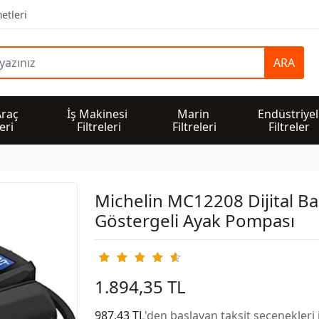
etleri
ARA
Araç 
İş Makinesi 
Marin 
Endüstriyel
leri
Filtreleri
Filtreleri
Filtreler
Michelin MC12208 Dijital Ba
Göstergeli Ayak Pompası
1.894,35 TL
987,43 TL
'den başlayan taksit seçenekleri 