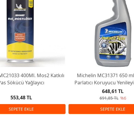
MC21033 400Ml. Mos2 Katkılı
Michelin MC31371 650 ml
Pas Sökücü Yağlayıcı
Parlatıcı Koruyucu Yenileyi
648,61 TL
553,48 TL
691,85 TL
%6