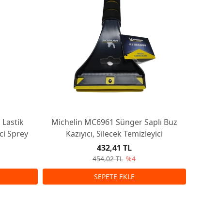
 Lastik
Michelin MC6961 Sünger Saplı Buz
Miche
ci Sprey
Kazıyıcı, Silecek Temizleyici
Tri
432,41 TL
454,02 TL
%4