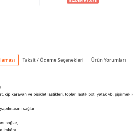
BİZDEN HEDİYE
klaması
Taksit / Ödeme Seçenekleri
Ürün Yorumları
ı
cip karavan ve bisiklet lastikleri, toplar, lastik bot, yatak vb. şişirmek 
yapılmasını sağlar
nı sağlar,
ma imkânı