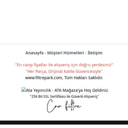
Anas
ayf
a -
Müşteri Hizmetleri
-
İletişim
''En cazip fiyatlar ile alışveriş için doğru yerdesiniz''
''Her Parça, Orijinal Kalite Güvencesiyle''
www.filtrepark.com
,
Tüm Hakları Saklıdır.
''256 Bit SSL Sertifikası ile Güvenli Alışveriş''