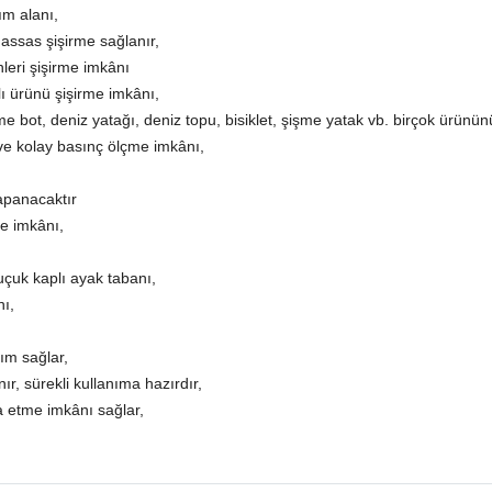
ım alanı,
hassas şişirme sağlanır,
nleri şişirme imkânı
klı ürünü şişirme imkânı,
me bot, deniz yatağı, deniz topu, bisiklet, şişme yatak vb. birçok ürünün
 ve kolay basınç ölçme imkânı,
apanacaktır
e imkânı,
çuk kaplı ayak tabanı,
ı,
ım sağlar,
r, sürekli kullanıma hazırdır,
a etme imkânı sağlar,