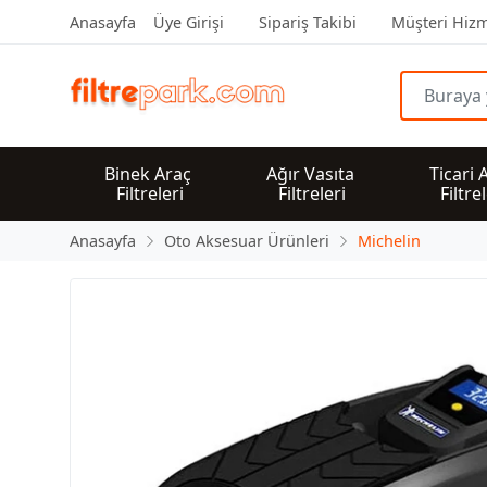
Anasayfa
Üye Girişi
Sipariş Takibi
Müşteri Hizm
Binek Araç 
Ağır Vasıta 
Ticari 
Filtreleri
Filtreleri
Filtre
Anasayfa
Oto Aksesuar Ürünleri
Michelin