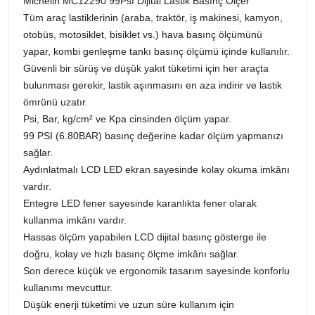
Michelin MC12290 99Psı Dijital Lastik Basınç Ölçer
Tüm araç lastiklerinin (araba, traktör, iş makinesi, kamyon,
otobüs, motosiklet, bisiklet vs.) hava basınç ölçümünü
yapar, kombi genleşme tankı basınç ölçümü içinde kullanılır.
Güvenli bir sürüş ve düşük yakıt tüketimi için her araçta
bulunması gerekir, lastik aşınmasını en aza indirir ve lastik
ömrünü uzatır.
Psi, Bar, kg/cm² ve Kpa cinsinden ölçüm yapar.
99 PSI (6.80BAR) basınç değerine kadar ölçüm yapmanızı
sağlar.
Aydınlatmalı LCD LED ekran sayesinde kolay okuma imkânı
vardır.
Entegre LED fener sayesinde karanlıkta fener olarak
kullanma imkânı vardır.
Hassas ölçüm yapabilen LCD dijital basınç gösterge ile
doğru, kolay ve hızlı basınç ölçme imkânı sağlar.
Son derece küçük ve ergonomik tasarım sayesinde konforlu
kullanımı mevcuttur.
Düşük enerji tüketimi ve uzun süre kullanım için