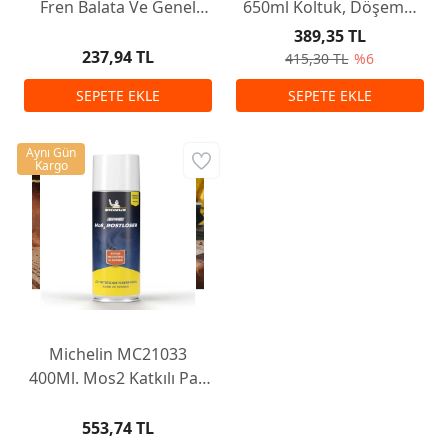
Fren Balata Ve Genel
650ml Koltuk, Döşeme,
Temizleme Spreyi 500 Ml
Halı Temizleyici ve Leke
389,35 TL
Sökücü Sprey
237,94 TL
415,30 TL
%6
Aynı Gün
Kargo
Michelin MC21033
400Ml. Mos2 Katkılı Pas
Sökücü Yağlayıcı
553,74 TL