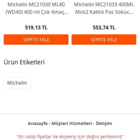
Michelin MC21030 ML40
Michelin MC21033 400Ml.
(WD40) 400 ml Çok Amaçlı
Mos2 Katkılı Pas Sökücü
Genel Maksat Yağlayıcı
Yağlayıcı
Sprey
519,13 TL
553,74 TL
Ürün Etiketleri
Michelin
Anas
ayf
a -
Müşteri Hizmetleri
-
İletişim
''En cazip fiyatlar ile alışveriş için doğru yerdesiniz''