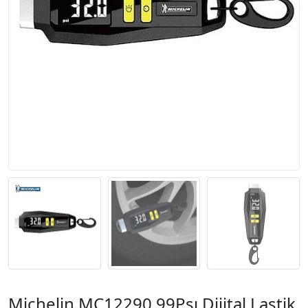
Michelin MC12290 99Psı Dijital Lastik