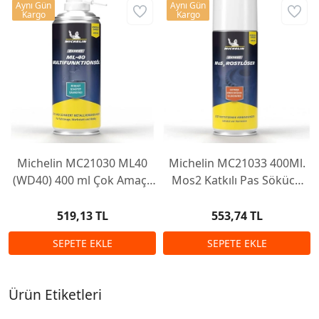
Aynı Gün
Aynı Gün
Kargo
Kargo
Michelin MC21030 ML40
Michelin MC21033 400Ml.
(WD40) 400 ml Çok Amaçlı
Mos2 Katkılı Pas Sökücü
Genel Maksat Yağlayıcı
Yağlayıcı
Sprey
519,13 TL
553,74 TL
Ürün Etiketleri