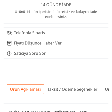
14 GÜNDE İADE
Ürünü 14 gün içerisinde ücretsiz ve kolayca iade
edebilirsiniz.
Telefonla Sipariş
Fiyatı Düşünce Haber Ver
Satıcıya Soru Sor
Ürün Açıklaması
Taksit / Ödeme Seçenekleri
Ürü
Michelin MC31432 520ml Lastik Parlatıcı Sprey