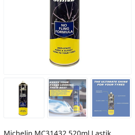
Michelin MC31432 520ml Lastik