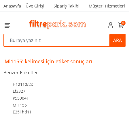
Anasayfa
Üye Girişi
Sipariş Takibi
Müşteri Hizmetleri
0
ARA
'Ml1155' kelimesi için etiket sonuçları
Benzer Etiketler
H12110/2x
Lf3327
P550041
Ml1155
E251hd11