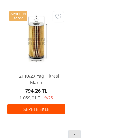
Aynı Gün
Kargo
H12110/2X Yağ Filtresi
Mann
794,26 TL
1.059,01 TL
%25
1