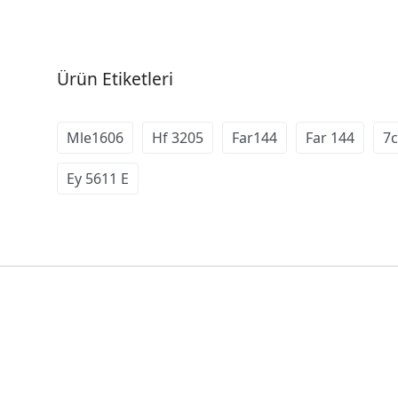
Ürün Etiketleri
Mle1606
Hf 3205
Far144
Far 144
7
Ey 5611 E