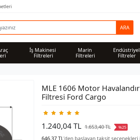
etleri
ARA
Araç 
İş Makinesi 
Marin 
Endüstriyel
leri
Filtreleri
Filtreleri
Filtreler
MLE 1606 Motor Havalandı
Filtresi Ford Cargo
1.240,04 TL
1.653,40 TL
%25
646,37 TL
'den başlayan taksit seçenekleri 