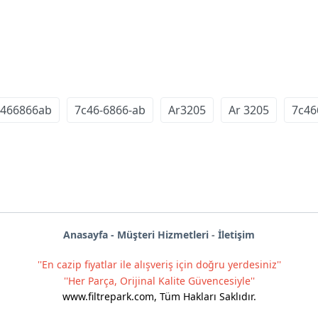
c466866ab
7c46-6866-ab
Ar3205
Ar 3205
7c46
Anas
ayf
a -
Müşteri Hizmetleri
-
İletişim
''En cazip fiyatlar ile alışveriş için doğru yerdesiniz''
''Her Parça, Orijinal Kalite Güvencesiyle''
www.filtrepark.com
,
Tüm Hakları Saklıdır.