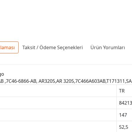
klaması
Taksit / Ödeme Seçenekleri
Ürün Yorumları
go
6AB ,7C46-6866-AB, AR3205,AR 3205,7C466A603AB,T171311,S
TR
8421
147
52,5