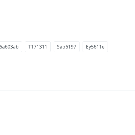
6a603ab
T171311
Sao6197
Ey5611e