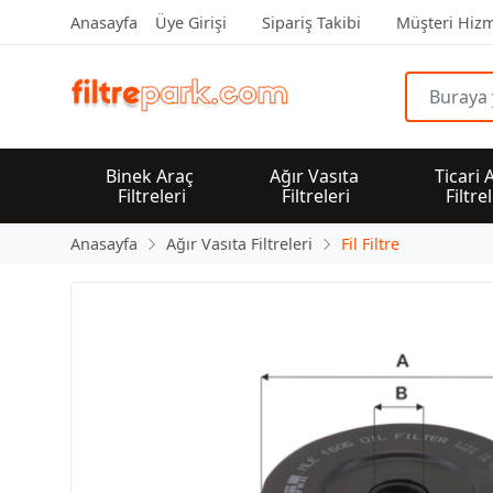
Anasayfa
Üye Girişi
Sipariş Takibi
Müşteri Hizm
Binek Araç 
Ağır Vasıta 
Ticari 
Filtreleri
Filtreleri
Filtre
Anasayfa
Ağır Vasıta Filtreleri
Fil Filtre