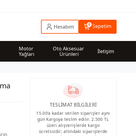
0
Sepetim
Hesabım
 
Motor 
Oto Aksesuar 
İletişim
Yağları
Ürünleri
rma
TESLİMAT BİLGİLERİ
15.00’a kadar verilen siparişler aynı
gün Kargoya teslim edilir. 2.500 TL
üzeri alışverişlerde kargo
ücretsizdir; altındaki siparişlerde
için