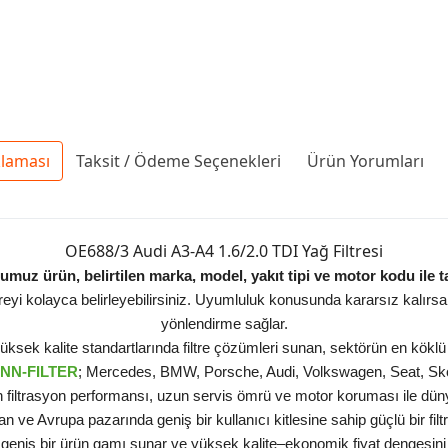
klaması
Taksit / Ödeme Seçenekleri
Ürün Yorumları
OE688/3 Audi A3-A4 1.6/2.0 TDI Yağ Filtresi
muz ürün, belirtilen marka, model, yakıt tipi ve motor kodu ile
iltreyi kolayca belirleyebilirsiniz. Uyumluluk konusunda kararsız kalırs
yönlendirme sağlar.
sek kalite standartlarında filtre çözümleri sunan, sektörün en köklü v
NN-FILTER
; Mercedes, BMW, Porsche, Audi, Volkswagen, Seat, Skod
ün filtrasyon performansı, uzun servis ömrü ve motor koruması ile düny
an ve Avrupa pazarında geniş bir kullanıcı kitlesine sahip güçlü bir fil
geniş bir ürün gamı sunar ve yüksek kalite–ekonomik fiyat dengesini 