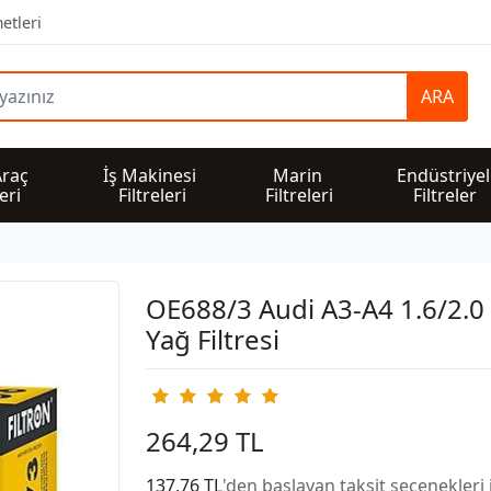
etleri
ARA
Araç 
İş Makinesi 
Marin 
Endüstriyel
leri
Filtreleri
Filtreleri
Filtreler
OE688/3 Audi A3-A4 1.6/2.0
Yağ Filtresi
264,29 TL
137,76 TL
'den başlayan taksit seçenekleri 