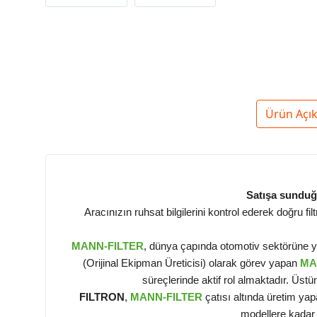
Ürün Açı
Satışa sunduğu
Aracınızın ruhsat bilgilerini kontrol ederek doğru f
MANN-FILTER
, dünya çapında otomotiv sektörüne yük
(Orijinal Ekipman Üreticisi) olarak görev yapan
MA
süreçlerinde aktif rol almaktadır. Üst
FILTRON
,
MANN-FILTER
çatısı altında üretim yap
modellere kadar 