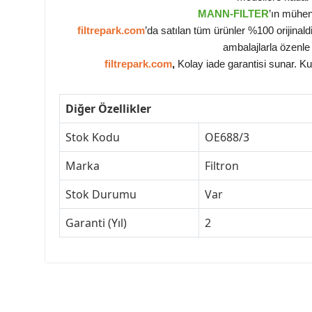
MANN-FILTER
’ın mühen
filtrepark.com
’da satılan tüm ürünler %100 orijinal
ambalajlarla özenle 
filtrepark.com
,
Kolay iade garantisi sunar. Ku
Diğer Özellikler
Stok Kodu
OE688/3
Marka
Filtron
Stok Durumu
Var
Garanti (Yıl)
2