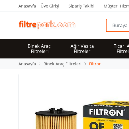
Anasayfa
Üye Girişi
Sipariş Takibi
Müşteri Hizm
Binek Araç 
Ağır Vasıta 
Ticari 
Filtreleri
Filtreleri
Filtre
Anasayfa
Binek Araç Filtreleri
Filtron