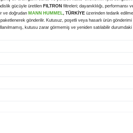
dislik gücüyle üretilen
FILTRON
filtreleri; dayanıklılığı, performansı ve
dir ve doğrudan
MANN HUMMEL
, TÜRKİYE
üzerinden tedarik edilmek
paketlenerek gönderilir. Kutusuz, poşetli veya hasarlı ürün gönderimi 
llanılmamış, kutusu zarar görmemiş ve yeniden satılabilir durumdaki t