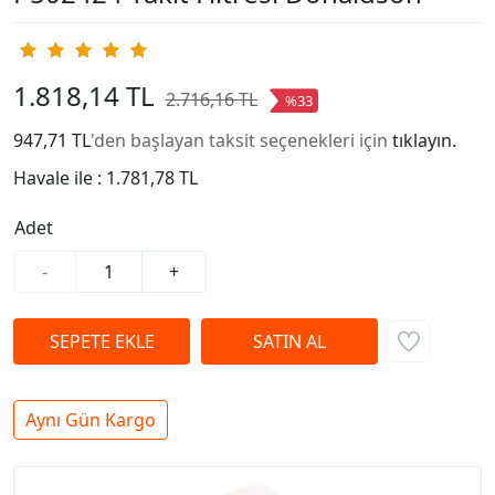
1.818,14 TL
2.716,16 TL
%33
947,71 TL
'den başlayan taksit seçenekleri için
tıklayın.
Havale ile :
1.781,78 TL
Adet
-
+
Aynı Gün Kargo