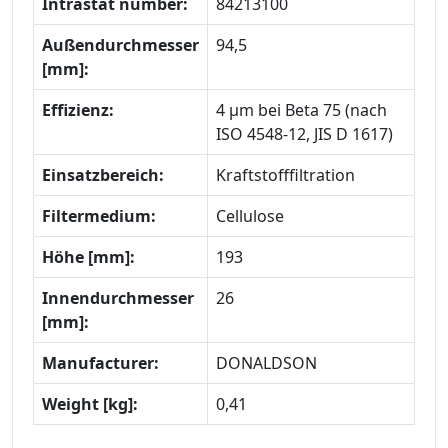
Intrastat number:
84213100
Außendurchmesser
94,5
[mm]:
Effizienz:
4 µm bei Beta 75 (nach
ISO 4548-12, JIS D 1617)
Einsatzbereich:
Kraftstofffiltration
Filtermedium:
Cellulose
Höhe [mm]:
193
Innendurchmesser
26
[mm]:
Manufacturer:
DONALDSON
Weight [kg]:
0,41