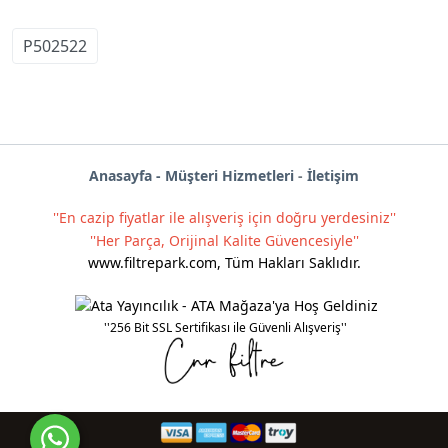
P502522
Anas
ayf
a -
Müşteri Hizmetleri
-
İletişim
''En cazip fiyatlar ile alışveriş için doğru yerdesiniz''
''Her Parça, Orijinal Kalite Güvencesiyle''
www.filtrepark.com
,
Tüm Hakları Saklıdır.
''256 Bit SSL Sertifikası ile Güvenli Alışveriş''