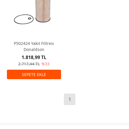
P502424 Yakıt Filtresi
Donaldson
1.818,99 TL
2.717,44 TL
%33
1