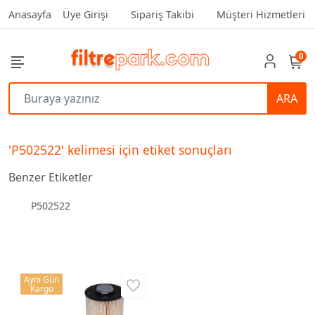
Anasayfa
Üye Girişi
Sipariş Takibi
Müşteri Hizmetleri
0
ARA
'P502522' kelimesi için etiket sonuçları
Benzer Etiketler
P502522
Aynı Gün
Kargo