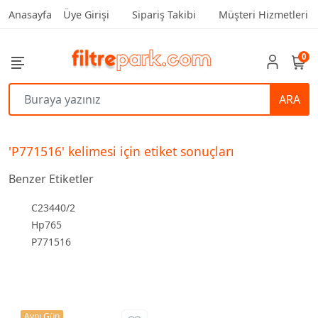
Anasayfa
Üye Girişi
Sipariş Takibi
Müşteri Hizmetleri
0
ARA
'P771516' kelimesi için etiket sonuçları
Benzer Etiketler
C23440/2
Hp765
P771516
Aynı Gün