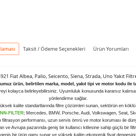
klaması
Taksit / Ödeme Seçenekleri
Ürün Yorumları
921 Fiat Albea, Palio, Seicento, Siena, Strada, Uno Yakıt Filtr
muz ürün, belirtilen marka, model, yakıt tipi ve motor kodu ile
iltreyi kolayca belirleyebilirsiniz. Uyumluluk konusunda kararsız kalırs
yönlendirme sağlar.
sek kalite standartlarında filtre çözümleri sunan, sektörün en köklü v
NN-FILTER
; Mercedes, BMW, Porsche, Audi, Volkswagen, Seat, Skod
ün filtrasyon performansı, uzun servis ömrü ve motor koruması ile düny
an ve Avrupa pazarında geniş bir kullanıcı kitlesine sahip güçlü bir fil
geniş bir ürün gamı sunar ve yüksek kalite–ekonomik fiyat dengesini 