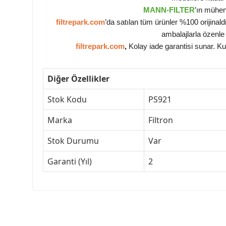
MANN-FILTER
’ın mühen
filtrepark.com
’da satılan tüm ürünler %100 orijinal
ambalajlarla özenle 
filtrepark.com
,
Kolay iade garantisi sunar. Ku
Diğer Özellikler
Stok Kodu
PS921
Marka
Filtron
Stok Durumu
Var
Garanti (Yıl)
2