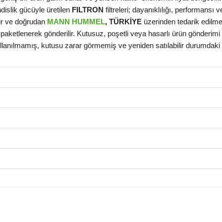
dislik gücüyle üretilen
FILTRON
filtreleri; dayanıklılığı, performansı ve
dir ve doğrudan
MANN HUMMEL
, TÜRKİYE
üzerinden tedarik edilmek
paketlenerek gönderilir. Kutusuz, poşetli veya hasarlı ürün gönderimi 
llanılmamış, kutusu zarar görmemiş ve yeniden satılabilir durumdaki t