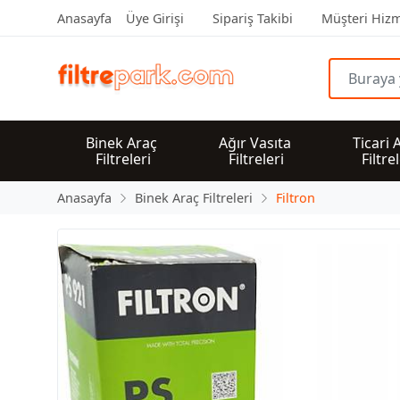
Anasayfa
Üye Girişi
Sipariş Takibi
Müşteri Hizm
Binek Araç 
Ağır Vasıta 
Ticari 
Filtreleri
Filtreleri
Filtre
Anasayfa
Binek Araç Filtreleri
Filtron