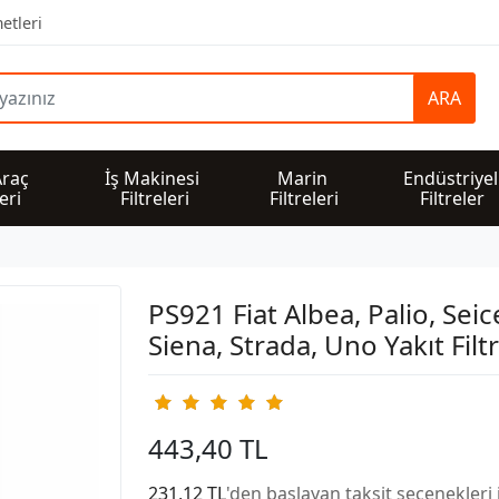
etleri
ARA
Araç 
İş Makinesi 
Marin 
Endüstriyel
leri
Filtreleri
Filtreleri
Filtreler
PS921 Fiat Albea, Palio, Seic
Siena, Strada, Uno Yakıt Filt
443,40 TL
231,12 TL
'den başlayan taksit seçenekleri 