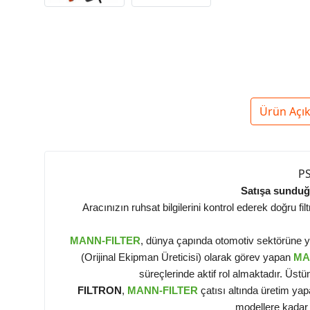
Ürün Açı
PS
Satışa sunduğu
Aracınızın ruhsat bilgilerini kontrol ederek doğru f
MANN-FILTER
, dünya çapında otomotiv sektörüne yük
(Orijinal Ekipman Üreticisi) olarak görev yapan
MA
süreçlerinde aktif rol almaktadır. Üst
FILTRON
,
MANN-FILTER
çatısı altında üretim yap
modellere kadar 