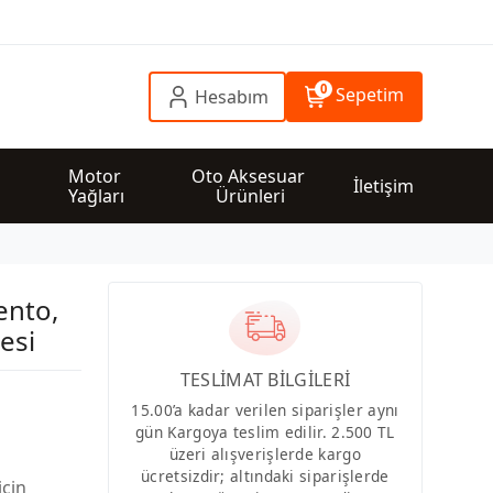
0
Sepetim
Hesabım
 
Motor 
Oto Aksesuar 
İletişim
Yağları
Ürünleri
ento,
resi
TESLİMAT BİLGİLERİ
15.00’a kadar verilen siparişler aynı
gün Kargoya teslim edilir. 2.500 TL
üzeri alışverişlerde kargo
ücretsizdir; altındaki siparişlerde
için