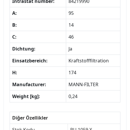
Intrastat number:
84219990
A:
95
B:
14
C:
46
Dichtung:
Ja
Einsatzbereich:
Kraftstofffiltration
H:
174
Manufacturer:
MANN-FILTER
Weight [kg]:
0,24
Diğer Özellikler
Stok Kodu
PU 1059 X