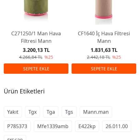
C271250/1 Man Hava
CF1640 İç Hava Filtresi
Filtresi Mann
Mann
3.200,13 TL
1.831,63 TL
4.266,84 TL
%25
2.442,18 TL
%25
Ürün Etiketleri
Yakıt
Tgx
Tga
Tgs
Mann.man
P785373
Mfe1339amb
E422kp
26.011.00