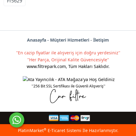
Ff5629
Anas
ayf
a -
Müşteri Hizmetleri
-
İletişim
''En cazip fiyatlar ile alışveriş için doğru yerdesiniz''
''Her Parça, Orijinal Kalite Güvencesiyle''
www.filtrepark.com
,
Tüm Hakları Saklıdır.
''256 Bit SSL Sertifikası ile Güvenli Alışveriş''
®
PlatinMarket
E-Ticaret Sistemi
İle Hazırlanmıştır.