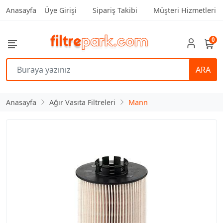
Anasayfa
Üye Girişi
Sipariş Takibi
Müşteri Hizmetleri
0
ARA
Anasayfa
Ağır Vasıta Filtreleri
Mann