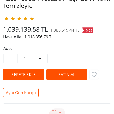
Temizleyici
1.039.139,58 TL
1.385.519,44 TL
%25
Havale ile :
1.018.356,79 TL
Adet
-
+
Aynı Gün Kargo