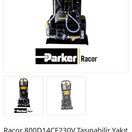
Racor 800D14CE230V Taşınabilir Yakıt