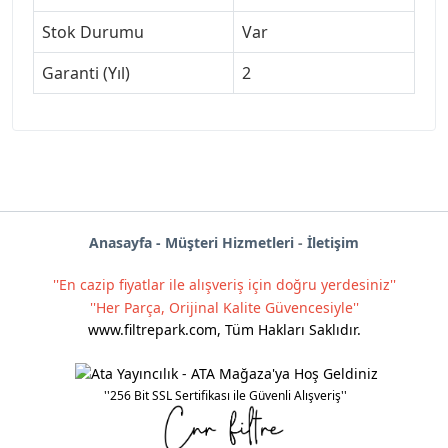
Stok Durumu
Var
Garanti (Yıl)
2
Anas
ayf
a -
Müşteri Hizmetleri
-
İletişim
''En cazip fiyatlar ile alışveriş için doğru yerdesiniz''
''Her Parça, Orijinal Kalite Güvencesiyle''
www.filtrepark.com
,
Tüm Hakları Saklıdır.
''256 Bit SSL Sertifikası ile Güvenli Alışveriş''