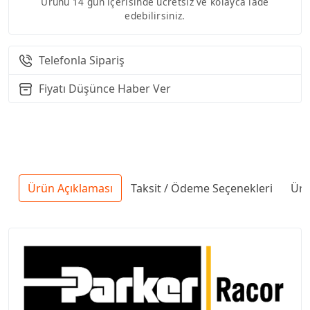
Ürünü 14 gün içerisinde ücretsiz ve kolayca iade
edebilirsiniz.
Telefonla Sipariş
Fiyatı Düşünce Haber Ver
Ürün Açıklaması
Taksit / Ödeme Seçenekleri
Ürü