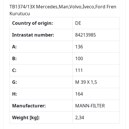
TB1374/13X Mercedes,Man,Volvo,İveco,Ford Fren
Kurutucu
Country of origin:
DE
Intrastat number:
84213985
A:
136
B:
100
C:
111
G:
M 39 X 1,5
H:
164
Manufacturer:
MANN-FILTER
Weight [kg]:
2,34