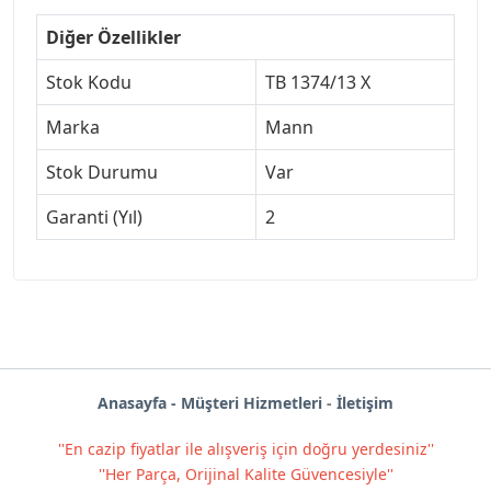
Diğer Özellikler
Stok Kodu
TB 1374/13 X
Marka
Mann
Stok Durumu
Var
Garanti (Yıl)
2
Anas
ayf
a -
Müşteri Hizmetleri
-
İletişim
''En cazip fiyatlar ile alışveriş için doğru yerdesiniz''
''Her Parça, Orijinal Kalite Güvencesiyle''