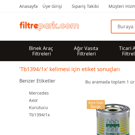
Anasayfa
Üye Girişi
Sipariş Takibi
Müşteri Hizm
Binek Araç 
Ağır Vasıta 
Ticari 
Filtreleri
Filtreleri
Filtre
'Tb1394/1x' kelimesi için etiket sonuçları
Benzer Etiketler
Bu aramada toplam
1
ürü
Mercedes
Axor
Aynı Gün
Kargo
Kurutucu
Tb1394/1x