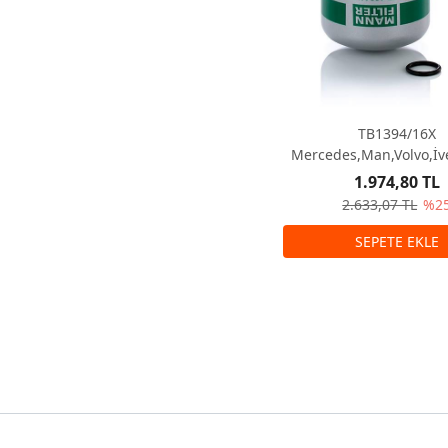
TB1394/16X
Mercedes,Man,Volvo,İv
Fren Kurutucu
1.974,80 TL
2.633,07 TL
%2