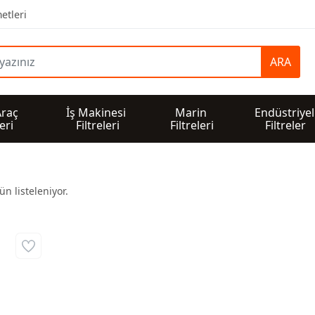
etleri
ARA
Araç 
İş Makinesi 
Marin 
Endüstriyel
leri
Filtreleri
Filtreleri
Filtreler
n listeleniyor.