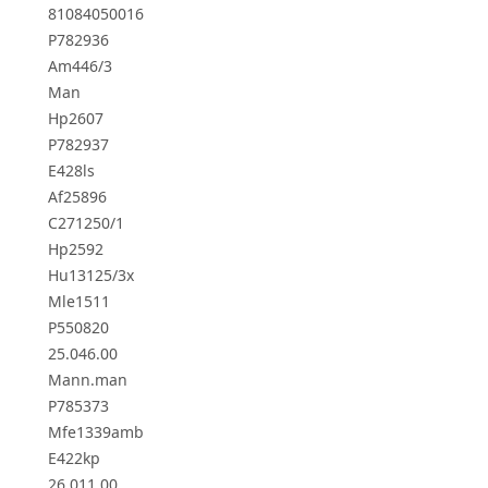
81084050016
P782936
Am446/3
Man
Hp2607
P782937
E428ls
Af25896
C271250/1
Hp2592
Hu13125/3x
Mle1511
P550820
25.046.00
Mann.man
P785373
Mfe1339amb
E422kp
26.011.00