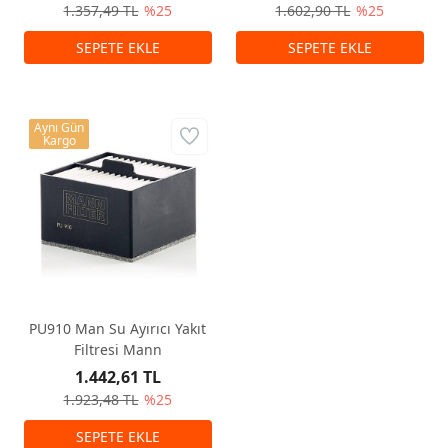
1.357,49 TL
%25
1.602,90 TL
%25
Aynı Gün
Kargo
PU910 Man Su Ayırıcı Yakıt
Filtresi Mann
1.442,61 TL
1.923,48 TL
%25