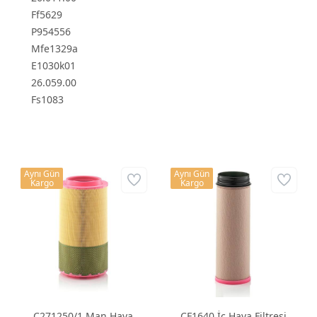
Ff5629
P954556
Mfe1329a
E1030k01
26.059.00
Fs1083
Aynı Gün
Aynı Gün
Kargo
Kargo
C271250/1 Man Hava
CF1640 İç Hava Filtresi