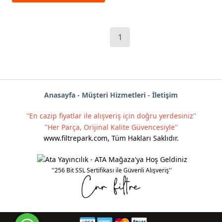
1
Anas
ayf
a -
Müşteri Hizmetleri
-
İletişim
''En cazip fiyatlar ile alışveriş için doğru yerdesiniz''
''Her Parça, Orijinal Kalite Güvencesiyle''
www.filtrepark.com
,
Tüm Hakları Saklıdır.
''256 Bit SSL Sertifikası ile Güvenli Alışveriş''