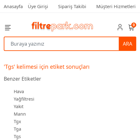
Anasayfa
Üye Girişi
Sipariş Takibi
Müşteri Hizmetleri
0
ARA
'Tgs' kelimesi için etiket sonuçları
Benzer Etiketler
Hava
Yağfiltresi
Yakıt
Mann
Tgx
Tga
Tgs