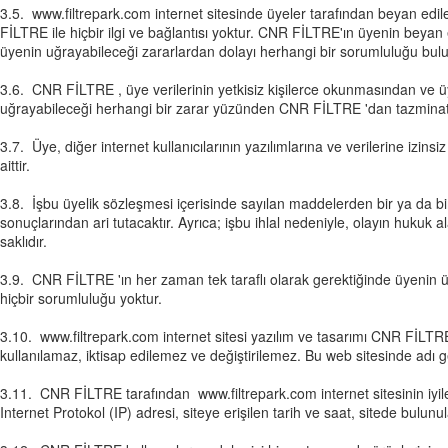
3.5. www.
filtrepark.com
internet sitesinde üyeler tarafından beyan edil
FİLTRE ile hiçbir ilgi ve bağlantısı yoktur. CNR FİLTRE'ın üyenin beyan 
üyenin uğrayabileceği zararlardan dolayı herhangi bir sorumluluğu bu
3.6. CNR FİLTRE , üye verilerinin yetkisiz kişilerce okunmasından ve ü
uğrayabileceği herhangi bir zarar yüzünden CNR FİLTRE 'dan tazminat 
3.7. Üye, diğer internet kullanıcılarının yazılımlarına ve verilerine i
aittir.
3.8. İşbu üyelik sözleşmesi içerisinde sayılan maddelerden bir ya da bir
sonuçlarından ari tutacaktır. Ayrıca; işbu ihlal nedeniyle, olayın huku
saklıdır.
3.9. CNR FİLTRE 'ın her zaman tek taraflı olarak gerektiğinde üyenin üy
hiçbir sorumluluğu yoktur.
3.10. www.
filtrepark.com
internet sitesi yazılım ve tasarımı CNR FİLTRE 
kullanılamaz, iktisap edilemez ve değiştirilemez. Bu web sitesinde adı g
3.11. CNR FİLTRE tarafından www.
filtrepark.com
internet sitesinin iy
Internet Protokol (IP) adresi, siteye erişilen tarih ve saat, sitede bulun