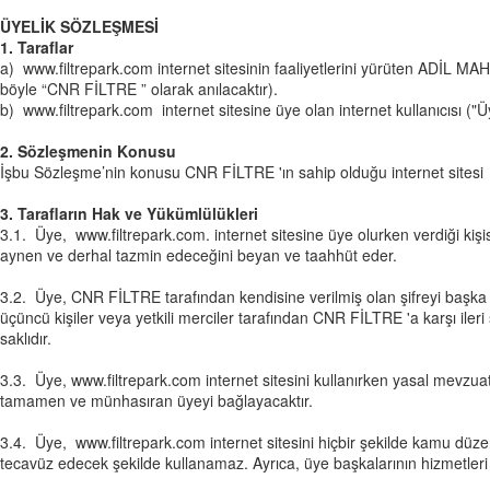
ÜYELİK SÖZLEŞMESİ
1. Taraflar
a) www.filtrepark.com internet sitesinin faaliyetlerini yürüte
böyle “CNR FİLTRE ” olarak anılacaktır).
b) www.filtrepark.com internet sitesine üye olan internet kullanıcısı ("Ü
2. Sözleşmenin Konusu
İşbu Sözleşme’nin konusu CNR FİLTRE 'ın sahip olduğu internet sitesi 
3. Tarafların Hak ve Yükümlülükleri
3.1. Üye, www.
filtrepark.com
. internet sitesine üye olurken verdiği ki
aynen ve derhal tazmin edeceğini beyan ve taahhüt eder.
3.2. Üye, CNR FİLTRE tarafından kendisine verilmiş olan şifreyi başka 
üçüncü kişiler veya yetkili merciler tarafından CNR FİLTRE 'a karşı ileri
saklıdır.
3.3. Üye, www.
filtrepark.com
internet sitesini kullanırken yasal mevzu
tamamen ve münhasıran üyeyi bağlayacaktır.
3.4. Üye, www.
filtrepark.com
internet sitesini hiçbir şekilde kamu düzen
tecavüz edecek şekilde kullanamaz. Ayrıca, üye başkalarının hizmetleri k