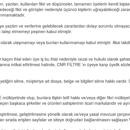
en, yazılan, kullanılan fikir ve düşünceler, tamamen üyelerin kendi kişis
edeceği fikir ve görüşler nedeniyle üçüncü kişilerin uğrayabileceği zara
lunmamaktadır.
ye yazılım ve verilerine gelebilecek zararlardan dolayı sorumlu olmayac
talep etmemeyi peşinen kabul etmiştir.
zinsiz olarak ulaşmamayı veya bunları kullanmamayı kabul etmiştir. Aksi
 kaçını ihlal eden üye iş bu ihlal nedeniyle cezai ve hukuki olarak şahs
k alanına intikal ettirilmesi halinde, CNR FİLTRE 'ın üyeye karşı üyelik
eliğini silme, müşteriye ait dosya, belge ve bilgileri silme hakkı vard
mülkiyetinde olup, bunlara ilişkin telif hakkı ve/veya diğer fikri mülkiye
eçen başkaca şirketler ve ürünleri sahiplerinin ticari markalarıdır ve ay
ileştirilmesi, geliştirilmesine yönelik olarak ve/veya yasal mevzuat çerçev
ulan sırada erişilen sayfalar ve siteye doğrudan bağlanılmasını sağlayan We