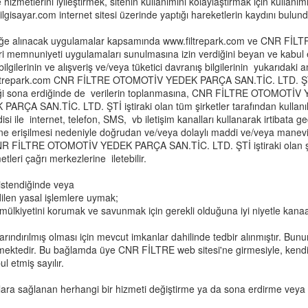
metlerini iyileştirmek, sitenin kullanımını kolaylaştırmak için kullanımını
ilgisayar.com internet sitesi üzerinde yaptığı hareketlerin kaydını bulund
lüğe alınacak uygulamalar kapsamında www.
filtrepark.com
ve CNR FİLTRE
teri memnuniyeti uygulamaları sunulmasına izin verdiğini beyan ve kabu
ilgilerinin ve alışveriş ve/veya tüketici davranış bilgilerinin yukarıdak
filtrepark.com
CNR FİLTRE OTOMOTİV YEDEK PARÇA SAN.TİC. LTD. Ş
iği sona erdiğinde de verilerin toplanmasına,
CNR FİLTRE OTOMOTİV Y
PARÇA SAN.TİC. LTD. ŞTİ
iştiraki olan tüm şirketler tarafından kulla
isi ile internet, telefon, SMS, vb iletişim kanalları kullanarak irtibata
isine erişilmesi nedeniyle doğrudan ve/veya dolaylı maddi ve/veya manev
R FİLTRE OTOMOTİV YEDEK PARÇA SAN.TİC. LTD. ŞTİ
iştiraki olan
tleri çağrı merkezlerine iletebilir.
k istendiğinde veya
ilen yasal işlemlere uymak;
ülkiyetini korumak ve savunmak için gerekli olduğuna iyi niyetle kanaat g
ndırılmış olması için mevcut imkanlar dahilinde tedbir alınmıştır. Bunun
ektedir. Bu bağlamda üye CNR FİLTRE web sitesi'ne girmesiyle, kendi y
 etmiş sayılır.
lara sağlanan herhangi bir hizmeti değiştirme ya da sona erdirme veya CN