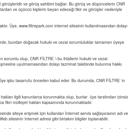
el görüşleridir ve görüş sahibini bağlar. Bu görüş ve düşüncelerin CNR
rlardan ve üçüncü kişilerin beyan edeceği fikir ve görüşler nedeniyle
aktır. Üye, www.
filtrepark.com
internet sitesinin kullanılmasından dolayı
 takdirde, bundan doğacak hukuki ve cezai sorumluluklar tamamen üyeye
en sorumlu olup, CNR FİLTRE ’ı bu ihlallerin hukuki ve cezai
 sözleşmesine uyulmamasından dolayı tazminat talebinde bulunma hakkı
ır. Üye işbu tasarrufu önceden kabul eder. Bu durumda, CNR FİLTRE 'ın
t hakları ilgili kanunlarca korunmakta olup, bunlar üye tarafından izinsiz
rıca fikri mülkiyet hakları kapsamında korunmaktadır.
esinde siteye erişmek için kullanılan İnternet servis sağlayıcısının adı ve
b sitesinin Internet adresi gibi birtakım bilgiler toplanabilir.