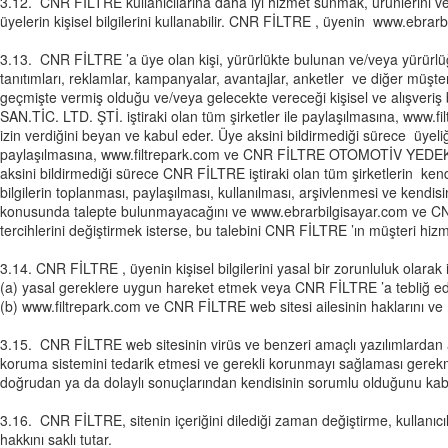
3.12. CNR FİLTRE kullanıcılarına daha iyi hizmet sunmak, ürünlerini ve hiz
üyelerin kişisel bilgilerini kullanabilir. CNR FİLTRE , üyenin www.ebrarb
3.13. CNR FİLTRE ’a üye olan kişi, yürürlükte bulunan ve/veya yürür
tanıtımları, reklamlar, kampanyalar, avantajlar, anketler ve diğer müş
geçmişte vermiş olduğu ve/veya gelecekte vereceği kişisel ve alışveriş b
SAN.TİC. LTD. ŞTİ
. iştiraki olan tüm şirketler ile paylaşılmasına, www.
izin verdiğini beyan ve kabul eder. Üye aksini bildirmediği sürece üyel
paylaşılmasına, www.filtrepark.com ve
CNR FİLTRE OTOMOTİV YEDEK 
aksini bildirmediği sürece CNR FİLTRE iştiraki olan tüm şirketlerin kend
bilgilerin toplanması, paylaşılması, kullanılması, arşivlenmesi ve kend
konusunda talepte bulunmayacağını ve www.ebrarbilgisayar.com ve
CN
tercihlerini değiştirmek isterse, bu talebini CNR FİLTRE ’ın müşteri hizme
3.14. CNR FİLTRE , üyenin kişisel bilgilerini yasal bir zorunluluk olara
(a) yasal gereklere uygun hareket etmek veya CNR FİLTRE ’a tebliğ ed
(b) www.filtrepark.com ve CNR FİLTRE web sitesi ailesinin haklarını ve m
3.15. CNR FİLTRE web sitesinin virüs ve benzeri amaçlı yazılımlardan arı
koruma sistemini tedarik etmesi ve gerekli korunmayı sağlaması gerekm
doğrudan ya da dolaylı sonuçlarından kendisinin sorumlu olduğunu kabul
3.16. CNR FİLTRE, sitenin içeriğini dilediği zaman değiştirme, kullanıcı
hakkını saklı tutar.