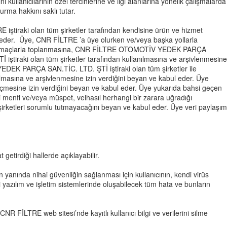
 kullanıcılarının özel tercihlerine ve ilgi alanlarına yönelik çalışmalarda
urma hakkını saklı tutar.
 iştiraki olan tüm şirketler tarafından kendisine ürün ve hizmet
l eder. Üye, CNR FİLTRE ’a üye olurken ve/veya başka yollarla
i amaçlarla toplanmasına,
CNR FİLTRE OTOMOTİV YEDEK PARÇA
Tİ
iştiraki olan tüm şirketler tarafından kullanılmasına ve arşivlenmesine
EDEK PARÇA SAN.TİC. LTD. ŞTİ
iştiraki olan tüm şirketler ile
nılmasına ve arşivlenmesine izin verdiğini beyan ve kabul eder. Üye
 geçmesine izin verdiğini beyan ve kabul eder. Üye yukarıda bahsi geçen
i menfi ve/veya müspet, velhasıl herhangi bir zarara uğradığı
 şirketleri sorumlu tutmayacağını beyan ve kabul eder. Üye veri paylaşım
etirdiği hallerde açıklayabilir.
 yanında nihai güvenliğin sağlanması için kullanıcının, kendi virüs
azılım ve işletim sistemlerinde oluşabilecek tüm hata ve bunların
R FİLTRE web sitesi’nde kayıtlı kullanıcı bilgi ve verilerini silme