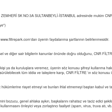
n ADİL MAH ZEMHERİ SK NO:3A SULTANBEYLİ-İSTANBUL adresinde muki
ye")
www.filtrepark.com‘dan üyenin faydalanma şartlarının belirlenmesidir.
şisel ve diğer sair bilgilerin kanunlar önünde doğru olduğunu, CNR FİLTRE
kişi ya da kuruluşlara veremez, üyenin söz konusu şifreyi kullanma hakk
 sürülebilecek tüm iddia ve taleplere karşı,
CNR FİLTRE
'ın söz konusu 
at hükümlerine riayet etmeyi ve bunları ihlal etmemeyi baştan kabul ve 
ini bozucu, genel ahlaka aykırı, başkalarını rahatsız ve taciz edici şekilde
ullanmasını önleyici veya zorlaştırıcı faaliyet (spam, virus, truva atı, 