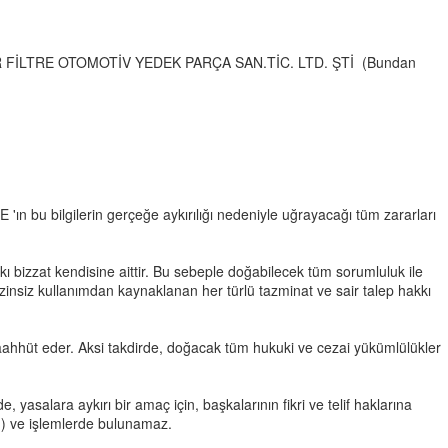
m CNR FİLTRE OTOMOTİV YEDEK PARÇA SAN.TİC. LTD. ŞTİ (Bundan
 'ın bu bilgilerin gerçeğe aykırılığı nedeniyle uğrayacağı tüm zararları
ı bizzat kendisine aittir. Bu sebeple doğabilecek tüm sorumluluk ile
izinsiz kullanımdan kaynaklanan her türlü tazminat ve sair talep hakkı
taahhüt eder. Aksi takdirde, doğacak tüm hukuki ve cezai yükümlülükler
, yasalara aykırı bir amaç için, başkalarının fikri ve telif haklarına
vb.) ve işlemlerde bulunamaz.