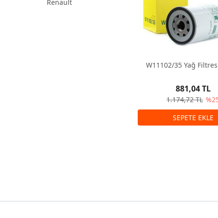
Renault
W11102/35 Yağ Filtre
881,04 TL
1.174,72 TL
%2