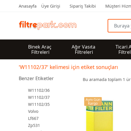
Anasayfa
Üye Girişi
Sipariş Takibi
Müşteri Hizm
Binek Araç 
Ağır Vasıta 
Ticari 
Filtreleri
Filtreleri
Filtre
'W11102/37' kelimesi için etiket sonuçları
Benzer Etiketler
Bu aramada toplam
1
ürü
W11102/36
W11102/37
Aynı Gün
Kargo
W11102/35
Volvo
Lf667
Zp531