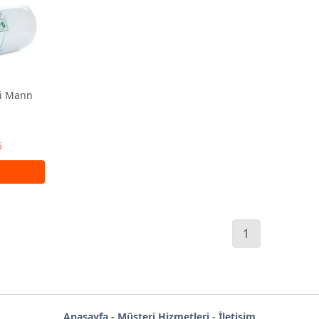
si Mann
5
1
Anas
ayf
a -
Müşteri Hizmetleri
-
İletişim