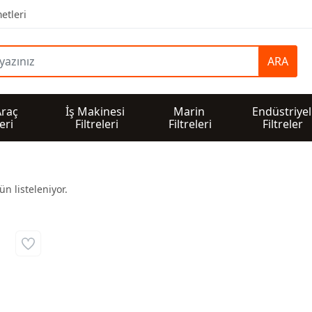
etleri
ARA
Araç 
İş Makinesi 
Marin 
Endüstriyel
leri
Filtreleri
Filtreleri
Filtreler
n listeleniyor.