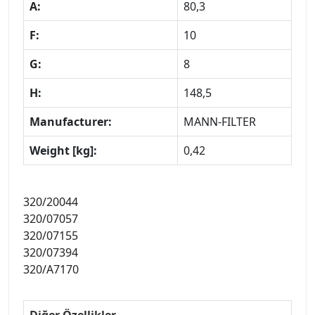
A:
80,3
F:
10
G:
8
H:
148,5
Manufacturer:
MANN-FILTER
Weight [kg]:
0,42
320/20044
320/07057
320/07155
320/07394
320/A7170
Diğer Özellikler