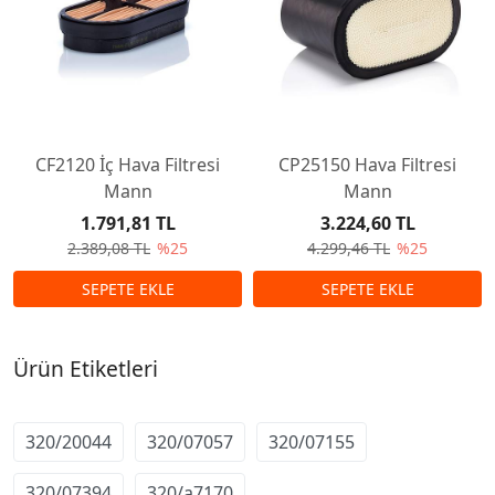
CF2120 İç Hava Filtresi
CP25150 Hava Filtresi
Mann
Mann
1.791,81 TL
3.224,60 TL
2.389,08 TL
%25
4.299,46 TL
%25
Ürün Etiketleri
320/20044
320/07057
320/07155
320/07394
320/a7170