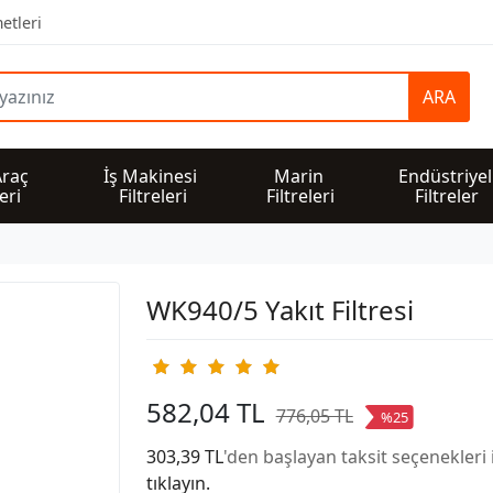
etleri
ARA
Araç 
İş Makinesi 
Marin 
Endüstriyel
leri
Filtreleri
Filtreleri
Filtreler
WK940/5 Yakıt Filtresi
582,04 TL
776,05 TL
%25
303,39 TL
'den başlayan taksit seçenekleri 
tıklayın.