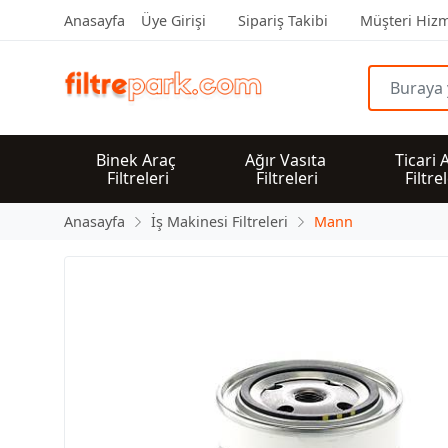
Anasayfa
Üye Girişi
Sipariş Takibi
Müşteri Hizm
Binek Araç 
Ağır Vasıta 
Ticari 
Filtreleri
Filtreleri
Filtre
Anasayfa
İş Makinesi Filtreleri
Mann