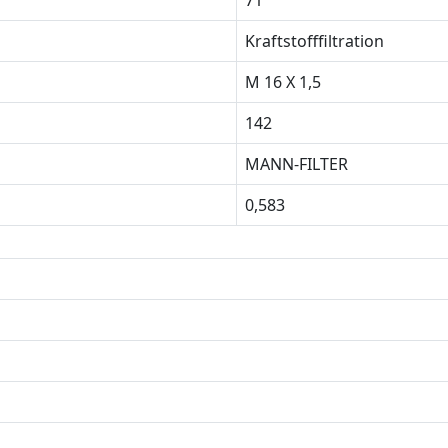
71
Kraftstofffiltration
M 16 X 1,5
142
MANN-FILTER
0,583