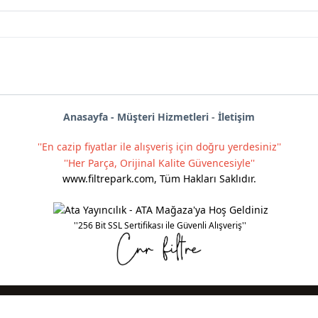
Anas
ayf
a -
Müşteri Hizmetleri
-
İletişim
''En cazip fiyatlar ile alışveriş için doğru yerdesiniz''
''Her Parça, Orijinal Kalite Güvencesiyle''
www.filtrepark.com
,
Tüm Hakları Saklıdır.
''256 Bit SSL Sertifikası ile Güvenli Alışveriş''