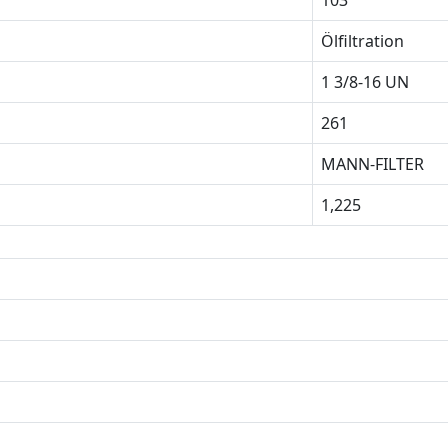
103
Ölfiltration
1 3/8-16 UN
261
MANN-FILTER
1,225