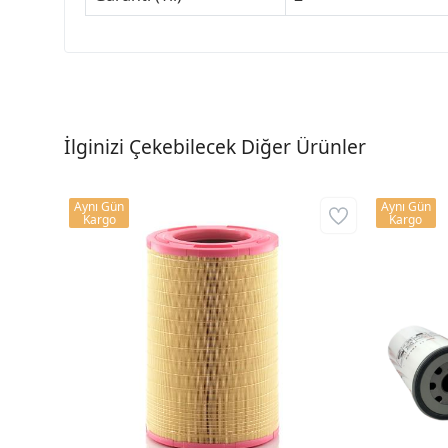
İlginizi Çekebilecek Diğer Ürünler
Aynı Gün
Aynı Gün
Kargo
Kargo