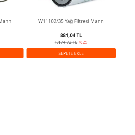
 Mann
W11102/35 Yağ Filtresi Mann
W1110
881,04 TL
1.174,72 TL
%25