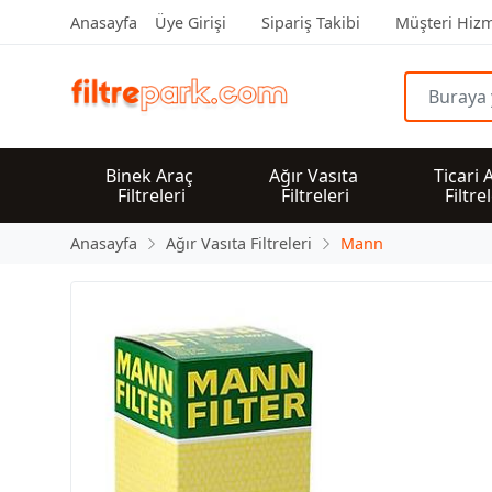
Anasayfa
Üye Girişi
Sipariş Takibi
Müşteri Hizm
Binek Araç 
Ağır Vasıta 
Ticari 
Filtreleri
Filtreleri
Filtre
Anasayfa
Ağır Vasıta Filtreleri
Mann