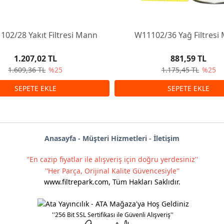
02/28 Yakıt Filtresi Mann
W11102/36 Yağ Filtresi
1.207,02 TL
881,59 TL
1.609,36 TL
%25
1.175,45 TL
%25
Anas
ayf
a -
Müşteri Hizmetleri
-
İletişim
''En cazip fiyatlar ile alışveriş için doğru yerdesiniz''
''Her Parça, Orijinal Kalite Güvencesiyle''
www.filtrepark.com
,
Tüm Hakları Saklıdır.
''256 Bit SSL Sertifikası ile Güvenli Alışveriş''