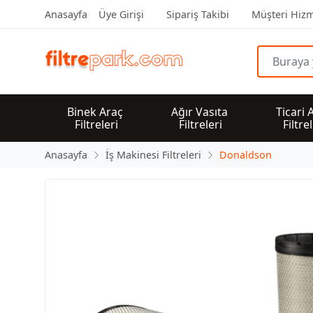
Anasayfa
Üye Girişi
Sipariş Takibi
Müşteri Hizm
Binek Araç 
Ağır Vasıta 
Ticari 
Filtreleri
Filtreleri
Filtre
Anasayfa
İş Makinesi Filtreleri
Donaldson