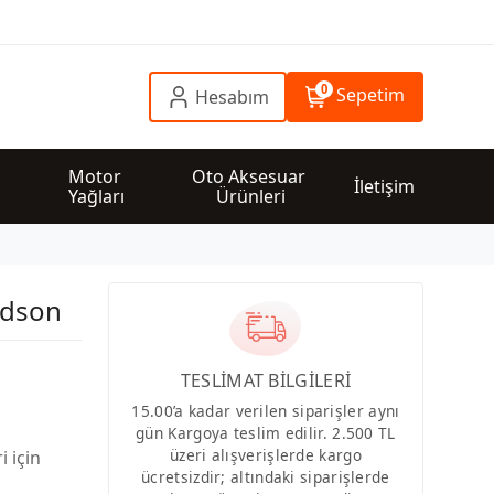
0
Sepetim
Hesabım
 
Motor 
Oto Aksesuar 
İletişim
Yağları
Ürünleri
ldson
TESLİMAT BİLGİLERİ
15.00’a kadar verilen siparişler aynı
gün Kargoya teslim edilir. 2.500 TL
üzeri alışverişlerde kargo
i için
ücretsizdir; altındaki siparişlerde