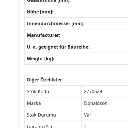
Gesamthöhe [mm]:
Höhe [mm]:
Innendurchmesser [mm]:
Manufacturer:
U. a. geeignet für Baureihe:
Weight [kg]:
Diğer Özellikler
Stok Kodu
X770629
Marka
Donaldson
Stok Durumu
Var
Garanti (Yıl)
2