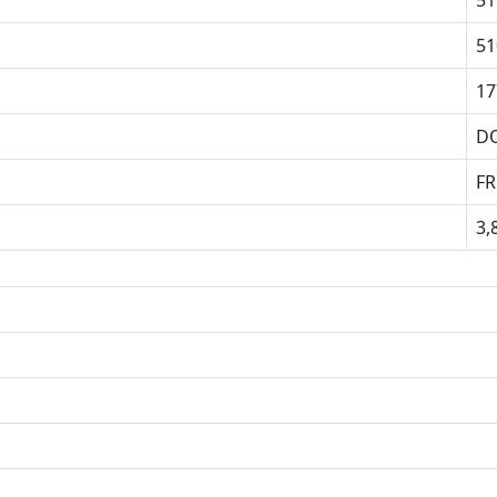
51
51
17
D
F
3,