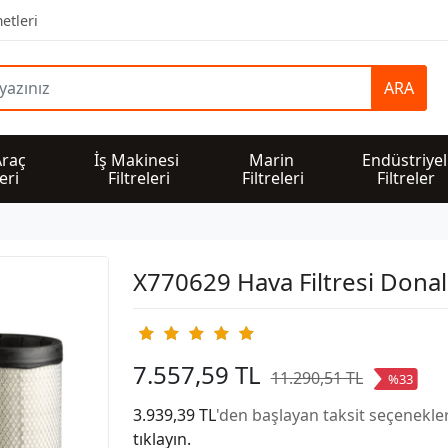
etleri
ARA
Araç 
İş Makinesi 
Marin 
Endüstriyel
leri
Filtreleri
Filtreleri
Filtreler
X770629 Hava Filtresi Dona
7.557,59 TL
11.290,51 TL
%33
3.939,39 TL
'den başlayan taksit seçenekler
tıklayın.