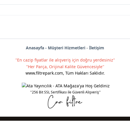
Anas
ayf
a -
Müşteri Hizmetleri
-
İletişim
''En cazip fiyatlar ile alışveriş için doğru yerdesiniz''
''Her Parça, Orijinal Kalite Güvencesiyle''
www.filtrepark.com
,
Tüm Hakları Saklıdır.
''256 Bit SSL Sertifikası ile Güvenli Alışveriş''