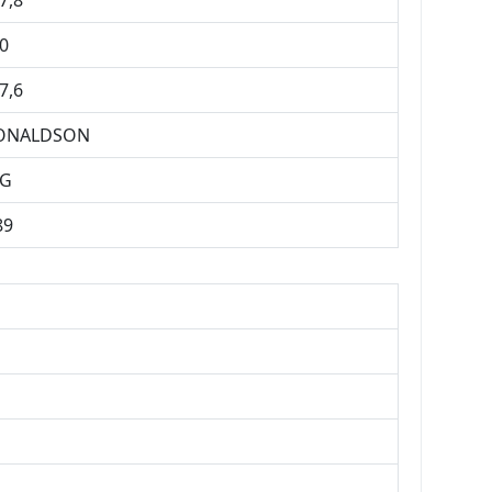
7,8
0
7,6
ONALDSON
RG
89